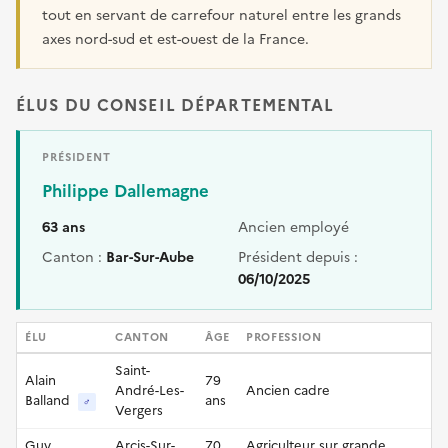
tout en servant de carrefour naturel entre les grands
axes nord-sud et est-ouest de la France.
ÉLUS DU CONSEIL DÉPARTEMENTAL
PRÉSIDENT
Philippe Dallemagne
63 ans
Ancien employé
Canton :
Bar-Sur-Aube
Président depuis :
06/10/2025
ÉLU
CANTON
ÂGE
PROFESSION
Saint-
Alain
79
André-Les-
Ancien cadre
Balland
ans
♂
Vergers
Guy
Arcis-Sur-
70
Agriculteur sur grande