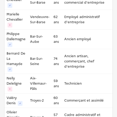
Sur-Barse
ans
commercial d'entreprise
♂
Marielle
Vendeuvre-
62
Employé administratif
Chevallier
Sur-Barse
ans
d'entreprise
♀
Philippe
Bar-Sur-
63
Dallemagne
Ancien employé
Aube
ans
♂
Bernard De
Ancien artisan,
La
Bar-Sur-
74
commerçant, chef
Hamayde
Seine
ans
d'entreprise
♂
Nelly
Aix-
59
Deleligne
Villemaur-
Technicien
ans
Pâlis
♀
Valéry
60
Troyes-2
Commerçant et assimilé
Denis
ans
♂
Olivier
57
Cadre administratif et