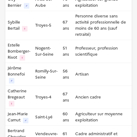
Bernier
Aube
ans
exploitation
♂
Personne diverse sans
Sybille
67
activité professionnelle de
Troyes-5
Bertail
ans
moins de 60 ans (sauf
♀
retraité)
Estelle
Nogent-
51
Professeur, profession
Bomberger-
Sur-Seine
ans
scientifique
Rivot
♀
Jérôme
Romilly-Sur-
56
Bonnefoi
Artisan
Seine
ans
♂
Catherine
67
Bregeaut
Troyes-4
Ancien cadre
ans
♀
Jean-Marie
60
Agriculteur sur moyenne
Saint-Lyé
Camut
ans
exploitation
♂
Bertrand
Vendeuvre-
61
Cadre administratif et
Chevalier