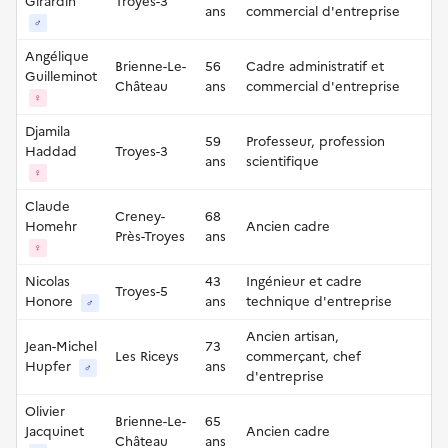
Girardin
Troyes-3
ans
commercial d'entreprise
♂
Angélique
Brienne-Le-
56
Cadre administratif et
Guilleminot
Château
ans
commercial d'entreprise
♀
Djamila
59
Professeur, profession
Haddad
Troyes-3
ans
scientifique
♀
Claude
Creney-
68
Homehr
Ancien cadre
Près-Troyes
ans
♀
Nicolas
43
Ingénieur et cadre
Troyes-5
Honore
ans
technique d'entreprise
♂
Ancien artisan,
Jean-Michel
73
Les Riceys
commerçant, chef
Hupfer
ans
♂
d'entreprise
Olivier
Brienne-Le-
65
Jacquinet
Ancien cadre
Château
ans