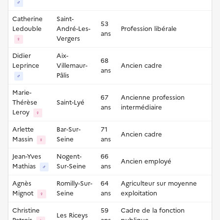
♂
Catherine
Saint-
53
Ledouble
André-Les-
Profession libérale
ans
Vergers
♀
Didier
Aix-
68
Leprince
Villemaur-
Ancien cadre
ans
Pâlis
♂
Marie-
67
Ancienne profession
Thérèse
Saint-Lyé
ans
intermédiaire
Leroy
♀
Arlette
Bar-Sur-
71
Ancien cadre
Massin
Seine
ans
♀
Jean-Yves
Nogent-
66
Ancien employé
Mathias
Sur-Seine
ans
♂
Agnès
Romilly-Sur-
64
Agriculteur sur moyenne
Mignot
Seine
ans
exploitation
♀
Christine
59
Cadre de la fonction
Les Riceys