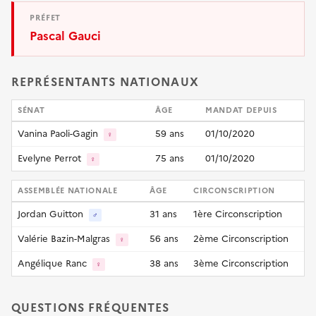
PRÉFET
Pascal Gauci
REPRÉSENTANTS NATIONAUX
SÉNAT
ÂGE
MANDAT DEPUIS
Vanina Paoli-Gagin
59 ans
01/10/2020
♀
Evelyne Perrot
75 ans
01/10/2020
♀
ASSEMBLÉE NATIONALE
ÂGE
CIRCONSCRIPTION
Jordan Guitton
31 ans
1ère Circonscription
♂
Valérie Bazin-Malgras
56 ans
2ème Circonscription
♀
Angélique Ranc
38 ans
3ème Circonscription
♀
QUESTIONS FRÉQUENTES