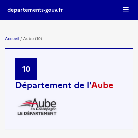
☰
departements-gouv.fr
Accueil
/
Aube (10)
10
Département de l'
Aube