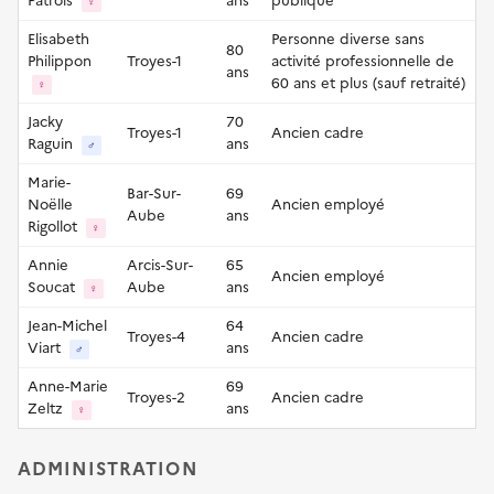
Patrois
ans
publique
♀
Elisabeth
Personne diverse sans
80
Philippon
Troyes-1
activité professionnelle de
ans
60 ans et plus (sauf retraité)
♀
Jacky
70
Troyes-1
Ancien cadre
Raguin
ans
♂
Marie-
Bar-Sur-
69
Noëlle
Ancien employé
Aube
ans
Rigollot
♀
Annie
Arcis-Sur-
65
Ancien employé
Soucat
Aube
ans
♀
Jean-Michel
64
Troyes-4
Ancien cadre
Viart
ans
♂
Anne-Marie
69
Troyes-2
Ancien cadre
Zeltz
ans
♀
ADMINISTRATION