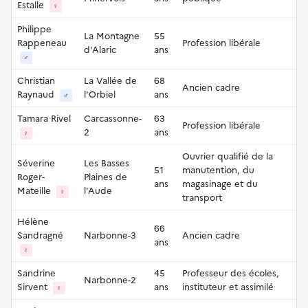
Estalle
♀
Philippe
La Montagne
55
Rappeneau
Profession libérale
d'Alaric
ans
♂
Christian
La Vallée de
68
Ancien cadre
Raynaud
l'Orbiel
ans
♂
Tamara Rivel
Carcassonne-
63
Profession libérale
2
ans
♀
Ouvrier qualifié de la
Séverine
Les Basses
51
manutention, du
Roger-
Plaines de
ans
magasinage et du
Mateille
l'Aude
♀
transport
Hélène
66
Sandragné
Narbonne-3
Ancien cadre
ans
♀
Sandrine
45
Professeur des écoles,
Narbonne-2
Sirvent
ans
instituteur et assimilé
♀