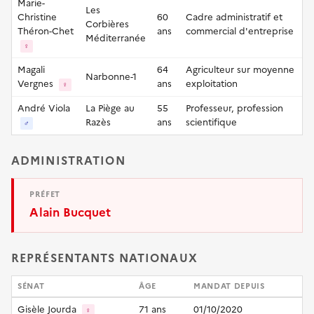
Marie-
Les
Christine
60
Cadre administratif et
Corbières
Théron-Chet
ans
commercial d'entreprise
Méditerranée
♀
Magali
64
Agriculteur sur moyenne
Narbonne-1
Vergnes
ans
exploitation
♀
André Viola
La Piège au
55
Professeur, profession
Razès
ans
scientifique
♂
ADMINISTRATION
PRÉFET
Alain Bucquet
REPRÉSENTANTS NATIONAUX
SÉNAT
ÂGE
MANDAT DEPUIS
Gisèle Jourda
71 ans
01/10/2020
♀