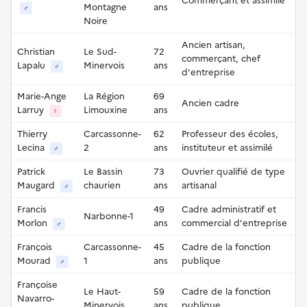
Commerçant et assimilé
Montagne
ans
♂
Noire
Ancien artisan,
Christian
Le Sud-
72
commerçant, chef
Lapalu
Minervois
ans
♂
d'entreprise
Marie-Ange
La Région
69
Ancien cadre
Larruy
Limouxine
ans
♀
Thierry
Carcassonne-
62
Professeur des écoles,
Lecina
2
ans
instituteur et assimilé
♂
Patrick
Le Bassin
73
Ouvrier qualifié de type
Maugard
chaurien
ans
artisanal
♂
Francis
49
Cadre administratif et
Narbonne-1
Morlon
ans
commercial d'entreprise
♂
François
Carcassonne-
45
Cadre de la fonction
Mourad
1
ans
publique
♂
Françoise
Le Haut-
59
Cadre de la fonction
Navarro-
Minervois
ans
publique