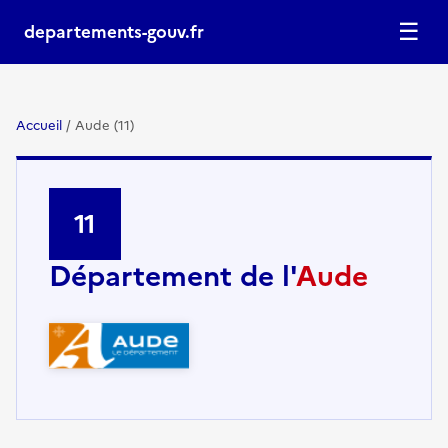
☰
departements-gouv.fr
Accueil
/
Aude (11)
11
Département de l'
Aude