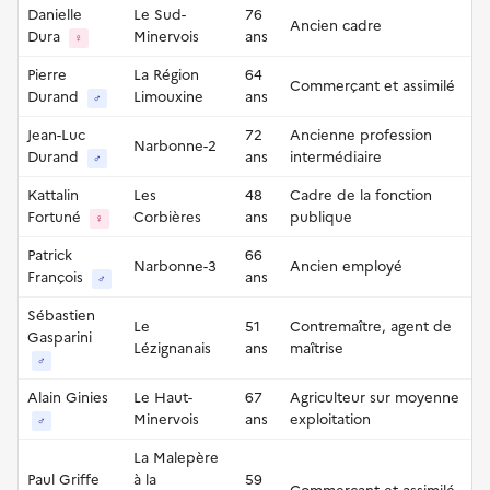
Danielle
Le Sud-
76
Ancien cadre
Dura
Minervois
ans
♀
Pierre
La Région
64
Commerçant et assimilé
Durand
Limouxine
ans
♂
Jean-Luc
72
Ancienne profession
Narbonne-2
Durand
ans
intermédiaire
♂
Kattalin
Les
48
Cadre de la fonction
Fortuné
Corbières
ans
publique
♀
Patrick
66
Narbonne-3
Ancien employé
François
ans
♂
Sébastien
Le
51
Contremaître, agent de
Gasparini
Lézignanais
ans
maîtrise
♂
Alain Ginies
Le Haut-
67
Agriculteur sur moyenne
Minervois
ans
exploitation
♂
La Malepère
Paul Griffe
à la
59