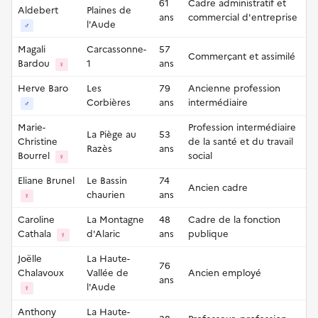
61
Cadre administratif et
Aldebert
Plaines de
ans
commercial d'entreprise
l'Aude
♂
Magali
Carcassonne-
57
Commerçant et assimilé
Bardou
1
ans
♀
Herve Baro
Les
79
Ancienne profession
Corbières
ans
intermédiaire
♂
Marie-
Profession intermédiaire
La Piège au
53
Christine
de la santé et du travail
Razès
ans
Bourrel
social
♀
Eliane Brunel
Le Bassin
74
Ancien cadre
chaurien
ans
♀
Caroline
La Montagne
48
Cadre de la fonction
Cathala
d'Alaric
ans
publique
♀
Joëlle
La Haute-
76
Chalavoux
Vallée de
Ancien employé
ans
l'Aude
♀
Anthony
La Haute-