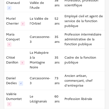
38
Professeur, profession
Chanaud
Vallée de
ans
scientifique
l'Aude
♂
Employé civil et agent de
Muriel
La Vallée de
52
service de la fonction
Cherrier
l'Orbiel
ans
♀
publique
Maria
Profession intermédiaire
Carcassonne-
35
Conquet
administrative de la
3
ans
fonction publique
♀
La Malepère
Chloé
à la
35
Cadre de la fonction
Danillon
Montagne
ans
publique
♀
Noire
Ancien artisan,
Daniel
Carcassonne-
73
commerçant, chef
Dedies
3
ans
♂
d'entreprise
Valérie
Le
60
Dumontet
Profession libérale
Lézignanais
ans
♀