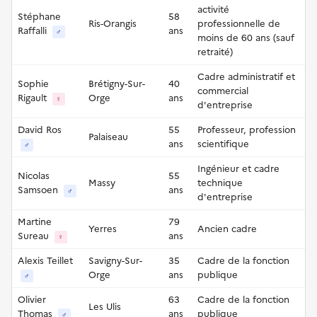
activité
Stéphane
58
Ris-Orangis
professionnelle de
Raffalli
ans
♂
moins de 60 ans (sauf
retraité)
Cadre administratif et
Sophie
Brétigny-Sur-
40
commercial
Rigault
Orge
ans
♀
d'entreprise
David Ros
55
Professeur, profession
Palaiseau
ans
scientifique
♂
Ingénieur et cadre
Nicolas
55
Massy
technique
Samsoen
ans
♂
d'entreprise
Martine
79
Yerres
Ancien cadre
Sureau
ans
♀
Alexis Teillet
Savigny-Sur-
35
Cadre de la fonction
Orge
ans
publique
♂
Olivier
63
Cadre de la fonction
Les Ulis
Thomas
ans
publique
♂