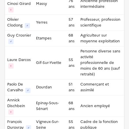
76
Ancienne profession
Cinosi Girard
Massy
ans
intermédiaire
♀
Olivier
57
Professeur, profession
Yerres
Clodong
ans
scientifique
♂
Guy Crosnier
68
Agriculteur sur
Etampes
ans
moyenne exploitation
♂
Personne diverse sans
activité
Laure Darcos
55
Gif-Sur-Yvette
professionnelle de
ans
♀
moins de 60 ans (sauf
retraité)
Paolo De
51
Commerçant et
Dourdan
Carvalho
ans
assimilé
♂
Annick
Epinay-Sous-
68
Dischbein
Ancien employé
Sénart
ans
♀
François
Vigneux-Sur-
55
Cadre de la fonction
Durovray
Seine
ans
publique
♂