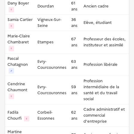
Dany Boyer
61
Dourdan
Ancien cadre
ans
♀
Samia Cartier
Vigneux-Sur-
36
Elève, étudiant
Seine
ans
♀
Marie-Claire
67
Professeur des écoles,
Chambaret
Etampes
ans
instituteur et assimilé
♀
Pascal
Evry-
63
Chatagnon
Profession libérale
Courcouronnes
ans
♂
Profession
Cendrine
Evry-
59
intermédiaire de la
Chaumont
Courcouronnes
ans
santé et du travail
♀
social
Cadre administratif et
Fadila
Corbeil-
62
commercial
Chourfi
Essonnes
ans
♀
d'entreprise
Martine