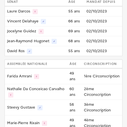
SÉNAT
ÂGE
MANDAT DEPUIS
Laure Darcos
55 ans
02/10/2023
♀
Vincent Delahaye
66 ans
02/10/2023
♂
Jocelyne Guidez
69 ans
02/10/2023
♀
Jean-Raymond Hugonet
68 ans
02/10/2023
♂
David Ros
55 ans
02/10/2023
♂
ASSEMBLÉE NATIONALE
ÂGE
CIRCONSCRIPTION
49
Farida Amrani
1ère Circonscription
♀
ans
Nathalie Da Conceicao Carvalho
60
2ème
ans
Circonscription
♀
56
3ème
Steevy Gustave
♂
ans
Circonscription
49
4ème
Marie-Pierre Rixain
♀
ans
Circonscription