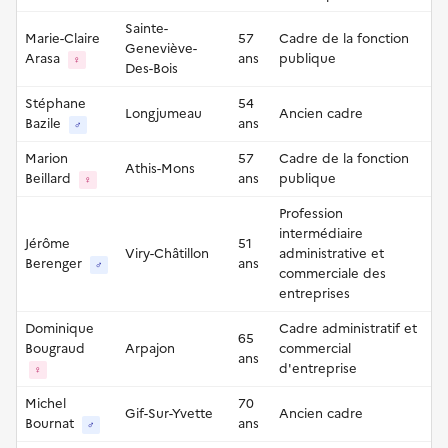
Sainte-
Marie-Claire
57
Cadre de la fonction
Geneviève-
Arasa
ans
publique
♀
Des-Bois
Stéphane
54
Longjumeau
Ancien cadre
Bazile
ans
♂
Marion
57
Cadre de la fonction
Athis-Mons
Beillard
ans
publique
♀
Profession
intermédiaire
Jérôme
51
Viry-Châtillon
administrative et
Berenger
ans
♂
commerciale des
entreprises
Dominique
Cadre administratif et
65
Bougraud
Arpajon
commercial
ans
d'entreprise
♀
Michel
70
Gif-Sur-Yvette
Ancien cadre
Bournat
ans
♂