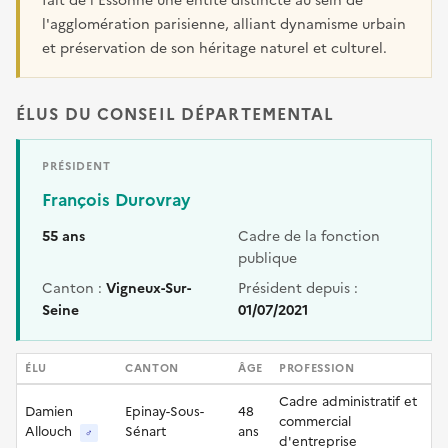
fait de l'Essonne une entité distincte au sein de
l'agglomération parisienne, alliant dynamisme urbain
et préservation de son héritage naturel et culturel.
ÉLUS DU CONSEIL DÉPARTEMENTAL
PRÉSIDENT
François Durovray
55 ans
Cadre de la fonction
publique
Canton :
Vigneux-Sur-
Président depuis :
Seine
01/07/2021
ÉLU
CANTON
ÂGE
PROFESSION
Cadre administratif et
Damien
Epinay-Sous-
48
commercial
Allouch
Sénart
ans
♂
d'entreprise