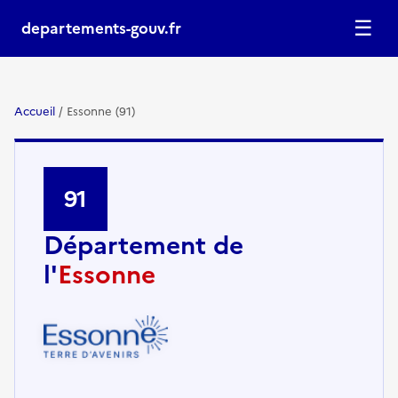
☰
departements-gouv.fr
Accueil
/
Essonne (91)
91
Département de
l'
Essonne