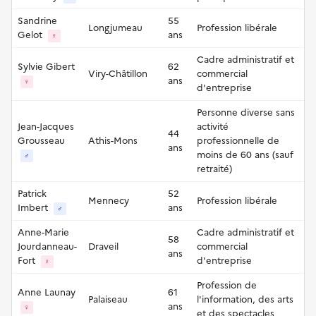
Sandrine
55
Longjumeau
Profession libérale
Gelot
ans
♀
Cadre administratif et
Sylvie Gibert
62
Viry-Châtillon
commercial
ans
♀
d'entreprise
Personne diverse sans
Jean-Jacques
activité
44
Grousseau
Athis-Mons
professionnelle de
ans
moins de 60 ans (sauf
♂
retraité)
Patrick
52
Mennecy
Profession libérale
Imbert
ans
♂
Anne-Marie
Cadre administratif et
58
Jourdanneau-
Draveil
commercial
ans
Fort
d'entreprise
♀
Profession de
Anne Launay
61
Palaiseau
l'information, des arts
ans
♀
et des spectacles