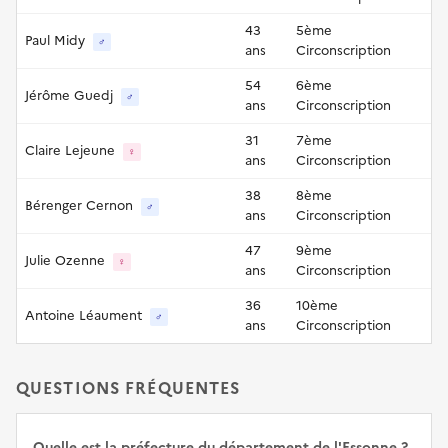
43
5ème
Paul Midy
♂
ans
Circonscription
54
6ème
Jérôme Guedj
♂
ans
Circonscription
31
7ème
Claire Lejeune
♀
ans
Circonscription
38
8ème
Bérenger Cernon
♂
ans
Circonscription
47
9ème
Julie Ozenne
♀
ans
Circonscription
36
10ème
Antoine Léaument
♂
ans
Circonscription
QUESTIONS FRÉQUENTES
Quelle est la préfecture du département de l'Essonne ?