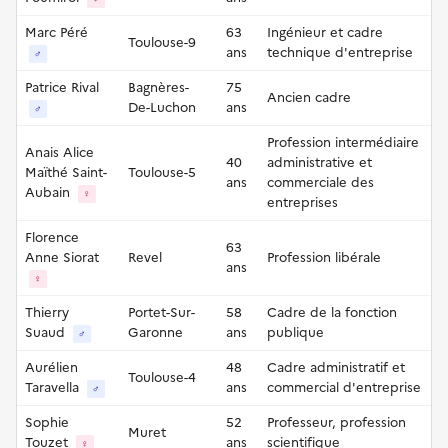
Marc Péré
63
Ingénieur et cadre
Toulouse-9
ans
technique d'entreprise
♂
Patrice Rival
Bagnères-
75
Ancien cadre
De-Luchon
ans
♂
Profession intermédiaire
Anais Alice
40
administrative et
Maïthé Saint-
Toulouse-5
ans
commerciale des
Aubain
♀
entreprises
Florence
63
Anne Siorat
Revel
Profession libérale
ans
♀
Thierry
Portet-Sur-
58
Cadre de la fonction
Suaud
Garonne
ans
publique
♂
Aurélien
48
Cadre administratif et
Toulouse-4
Taravella
ans
commercial d'entreprise
♂
Sophie
52
Professeur, profession
Muret
Touzet
ans
scientifique
♀