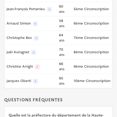
60
Jean-François Portarrieu
5ème Circonscription
♂
ans
58
Arnaud Simion
6ème Circonscription
♂
ans
64
Christophe Bex
7ème Circonscription
♂
ans
70
Joël Aviragnet
8ème Circonscription
♂
ans
66
Christine Arrighi
9ème Circonscription
♀
ans
65
Jacques Oberti
10ème Circonscription
♂
ans
QUESTIONS FRÉQUENTES
Quelle est la préfecture du département de la Haute-