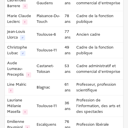
Laurenties
Gaudens
ans
commercial d'entreprise
Barrere
♀
Marie Claude
Plaisance-Du-
78
Cadre de la fonction
Leclerc
Touch
ans
publique
♀
Jean-Louis
77
Toulouse-6
Ancien cadre
Llorca
ans
♂
Christophe
49
Cadre de la fonction
Toulouse-11
Lubac
ans
publique
♂
Aude
Castanet-
53
Cadre administratif et
Lumeau-
Tolosan
ans
commercial d'entreprise
Preceptis
♀
Line Malric
61
Professeur, profession
Blagnac
ans
scientifique
♀
Lauriane
Profession de
36
Mélanie
Toulouse-11
l'information, des arts et
ans
Masella
des spectacles
♀
Emilienne
76
Escalquens
Profession libérale
Poumirol
ans
♀