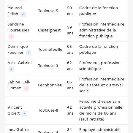
Mourad
50
Cadre de la fonction
Toulouse-5
Fellah
ans
publique
♂
Sandrine
Profession intermédiaire
59
Floureusses
Castelginest
administrative de la
ans
fonction publique
♀
Dominique
63
Cadre de la fonction
Tournefeuille
Fouchier
ans
publique
♂
Alain Gabrieli
62
Professeur, profession
Toulouse-3
ans
scientifique
♂
Profession intermédiaire
Sabine Geil-
66
Pechbonnieu
de la santé et du travail
Gomez
ans
♀
social
Personne diverse sans
Vincent
42
activité professionnelle
Toulouse-8
Gibert
ans
de moins de 60 ans
♂
(sauf retraité)
Ines Goffre- -
34
Employé administratif
Toulouse-4