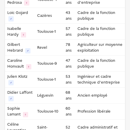
Pedrosa
ans
d'entreprise
♀
Loic Gojard
43
Cadre de la fonction
Cazères
ans
publique
♂
Isabelle
57
Cadre de la fonction
Toulouse-1
Hardy
ans
publique
♀
Gilbert
78
Agriculteur sur moyenne
Revel
Hebrard
ans
exploitation
♂
Caroline
47
Cadre de la fonction
Toulouse-9
Honvault
ans
publique
♀
Julien Klotz
53
Ingénieur et cadre
Toulouse-1
ans
technique d'entreprise
♂
Didier Laffont
68
Léguevin
Ancien employé
ans
♂
Sophie
60
Toulouse-10
Profession libérale
Lamant
ans
♀
Céline
Saint-
52
Cadre administratif et