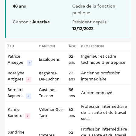
48 ans
Cadre de la fonction
publique
Canton :
Auterive
Président depuis :
13/12/2022
ÉLU
CANTON
ÂGE
PROFESSION
Patrice
62
Ingénieur et cadre
Escalquens
Arseguel
ans
technique d'entreprise
♂
Roselyne
Bagnères-
73
Ancienne profession
Artigues
De-Luchon
ans
intermédiaire
♀
Bernard
Castanet-
66
Ancien employé
Bagneris
Tolosan
ans
♂
Profession intermédiaire
Karine
Villemur-Sur-
52
de la santé et du travail
Barriere
Tarn
ans
♀
social
Profession intermédiaire
Sandrine
52
Cazères
de la santé et du travail