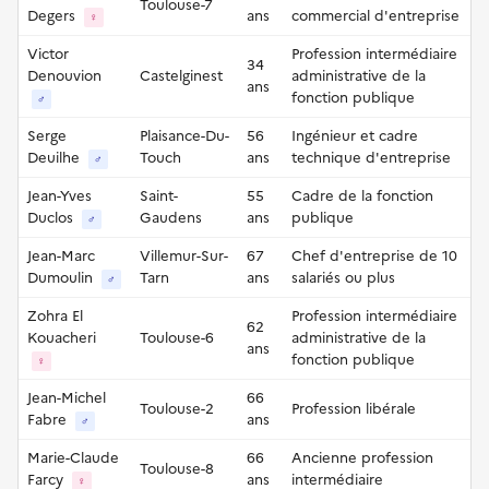
Toulouse-7
Degers
ans
commercial d'entreprise
♀
Victor
Profession intermédiaire
34
Denouvion
Castelginest
administrative de la
ans
fonction publique
♂
Serge
Plaisance-Du-
56
Ingénieur et cadre
Deuilhe
Touch
ans
technique d'entreprise
♂
Jean-Yves
Saint-
55
Cadre de la fonction
Duclos
Gaudens
ans
publique
♂
Jean-Marc
Villemur-Sur-
67
Chef d'entreprise de 10
Dumoulin
Tarn
ans
salariés ou plus
♂
Zohra El
Profession intermédiaire
62
Kouacheri
Toulouse-6
administrative de la
ans
fonction publique
♀
Jean-Michel
66
Toulouse-2
Profession libérale
Fabre
ans
♂
Marie-Claude
66
Ancienne profession
Toulouse-8
Farcy
ans
intermédiaire
♀