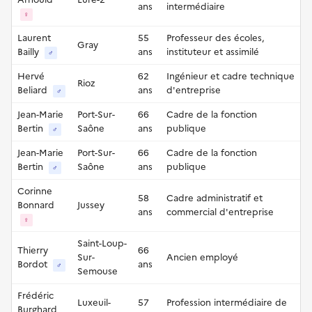
ans
intermédiaire
♀
Laurent
55
Professeur des écoles,
Gray
Bailly
ans
instituteur et assimilé
♂
Hervé
62
Ingénieur et cadre technique
Rioz
Beliard
ans
d'entreprise
♂
Jean-Marie
Port-Sur-
66
Cadre de la fonction
Bertin
Saône
ans
publique
♂
Jean-Marie
Port-Sur-
66
Cadre de la fonction
Bertin
Saône
ans
publique
♂
Corinne
58
Cadre administratif et
Bonnard
Jussey
ans
commercial d'entreprise
♀
Saint-Loup-
Thierry
66
Sur-
Ancien employé
Bordot
ans
♂
Semouse
Frédéric
Luxeuil-
57
Profession intermédiaire de
Burghard