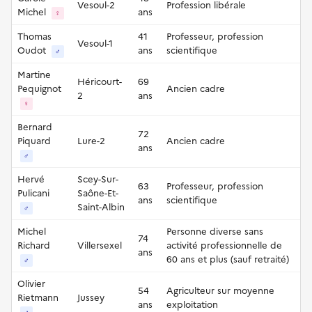
Vesoul-2
Profession libérale
Michel
ans
♀
Thomas
41
Professeur, profession
Vesoul-1
Oudot
ans
scientifique
♂
Martine
Héricourt-
69
Pequignot
Ancien cadre
2
ans
♀
Bernard
72
Piquard
Lure-2
Ancien cadre
ans
♂
Hervé
Scey-Sur-
63
Professeur, profession
Pulicani
Saône-Et-
ans
scientifique
Saint-Albin
♂
Michel
Personne diverse sans
74
Richard
Villersexel
activité professionnelle de
ans
60 ans et plus (sauf retraité)
♂
Olivier
54
Agriculteur sur moyenne
Rietmann
Jussey
ans
exploitation