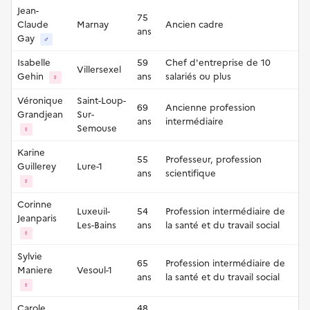
Jean-
75
Claude
Marnay
Ancien cadre
ans
Gay
♂
Isabelle
59
Chef d'entreprise de 10
Villersexel
Gehin
ans
salariés ou plus
♀
Véronique
Saint-Loup-
69
Ancienne profession
Grandjean
Sur-
ans
intermédiaire
Semouse
♀
Karine
55
Professeur, profession
Guillerey
Lure-1
ans
scientifique
♀
Corinne
Luxeuil-
54
Profession intermédiaire de
Jeanparis
Les-Bains
ans
la santé et du travail social
♀
Sylvie
65
Profession intermédiaire de
Maniere
Vesoul-1
ans
la santé et du travail social
♀
Carole
48