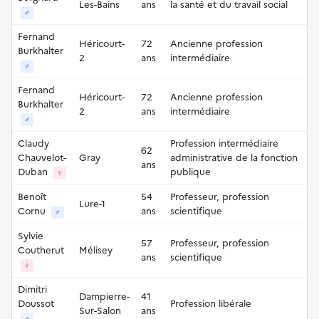
Les-Bains
ans
la santé et du travail social
♂
Fernand
Héricourt-
72
Ancienne profession
Burkhalter
2
ans
intermédiaire
♂
Fernand
Héricourt-
72
Ancienne profession
Burkhalter
2
ans
intermédiaire
♂
Claudy
Profession intermédiaire
62
Chauvelot-
Gray
administrative de la fonction
ans
Duban
publique
♀
Benoît
54
Professeur, profession
Lure-1
Cornu
ans
scientifique
♂
Sylvie
57
Professeur, profession
Coutherut
Mélisey
ans
scientifique
♀
Dimitri
Dampierre-
41
Doussot
Profession libérale
Sur-Salon
ans
♂