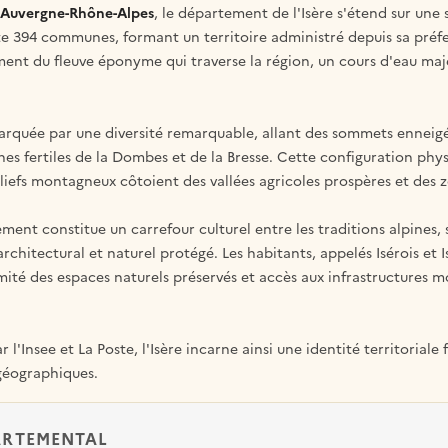
Auvergne-Rhône-Alpes
, le département de l'Isère s'étend sur une 
e 394 communes, formant un territoire administré depuis sa préf
ent du fleuve éponyme qui traverse la région, un cours d'eau majeu
marquée par une diversité remarquable, allant des sommets enneig
nes fertiles de la Dombes et de la Bresse. Cette configuration phy
reliefs montagneux côtoient des vallées agricoles prospères et des
ment constitue un carrefour culturel entre les traditions alpines,
rchitectural et naturel protégé. Les habitants, appelés Isérois et I
ximité des espaces naturels préservés et accès aux infrastructures
r l'Insee et La Poste, l'Isère incarne ainsi une identité territoriale
 géographiques.
ARTEMENTAL