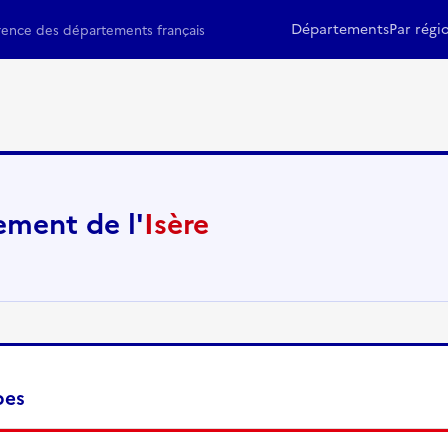
Départements
Par régi
rence des départements français
ment de l'
Isère
pes