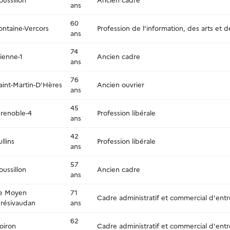
oussillon
Ancien cadre
ans
60
ontaine-Vercors
Profession de l'information, des arts et 
ans
74
ienne-1
Ancien cadre
ans
76
aint-Martin-D'Hères
Ancien ouvrier
ans
45
renoble-4
Profession libérale
ans
42
ullins
Profession libérale
ans
57
oussillon
Ancien cadre
ans
e Moyen
71
Cadre administratif et commercial d'entr
résivaudan
ans
62
oiron
Cadre administratif et commercial d'entr