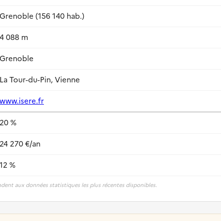
Grenoble (156 140 hab.)
4 088 m
Grenoble
La Tour-du-Pin, Vienne
www.isere.fr
20 %
24 270 €/an
12 %
dent aux données statistiques les plus récentes disponibles.