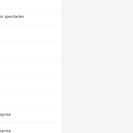
des spectacles
eprise
eprise