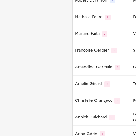
Robert Duranton
R
♂
Nathalie Faure
F
♀
Martine Faïta
V
♀
Françoise Gerbier
S
♀
Amandine Germain
G
♀
Amélie Girerd
T
♀
Christelle Grangeot
R
♀
L
Annick Guichard
♀
G
Anne Gérin
V
♀