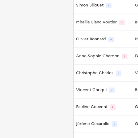
Simon Billouet
G
♂
Mireille Blanc Voutier
B
♀
Olivier Bonnard
M
♂
Anne-Sophie Chardon
F
♀
Christophe Charles
V
♂
Vincent Chriqui
B
♂
Pauline Couvent
G
♀
Jérôme Cucarollo
G
♂