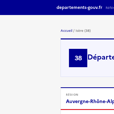
departements-gouv.fr
Réfé
Accueil
/
Isère (38)
Départe
38
RÉGION
Auvergne-Rhône-Al