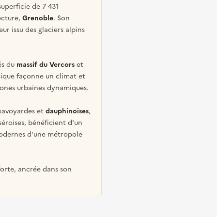
superficie de 7 431
ecture,
Grenoble
. Son
r issu des glaciers alpins
és du
massif du Vercors
et
sique façonne un climat et
 zones urbaines dynamiques.
 savoyardes et
dauphinoises
,
séroises, bénéficient d'un
 modernes d'une métropole
 forte, ancrée dans son