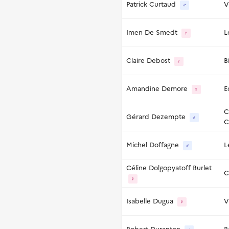
Patrick Curtaud
V
♂
Imen De Smedt
L
♀
Claire Debost
B
♀
Amandine Demore
E
♀
C
Gérard Dezempte
♂
C
Michel Doffagne
L
♂
Céline Dolgopyatoff Burlet
C
♀
Isabelle Dugua
V
♀