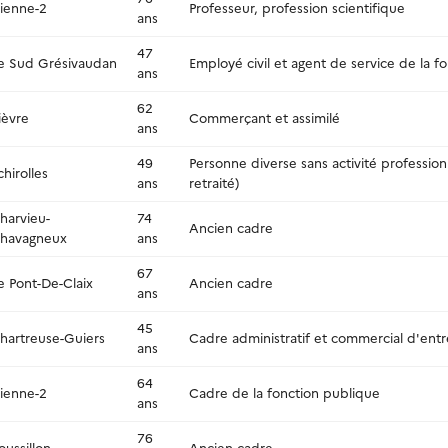
ienne-2
Professeur, profession scientifique
ans
47
e Sud Grésivaudan
Employé civil et agent de service de la f
ans
62
ièvre
Commerçant et assimilé
ans
49
Personne diverse sans activité professio
chirolles
ans
retraité)
harvieu-
74
Ancien cadre
havagneux
ans
67
e Pont-De-Claix
Ancien cadre
ans
45
hartreuse-Guiers
Cadre administratif et commercial d'entr
ans
64
ienne-2
Cadre de la fonction publique
ans
76