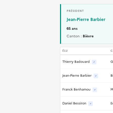
PRÉSIDENT
Jean-Pierre Barbier
65 ans
Canton :
Bièvre
ÉLU
C
Thierry Badouard
G
♂
Jean-Pierre Barbier
B
♂
Franck Benhamou
M
♂
Daniel Bessiron
E
♂