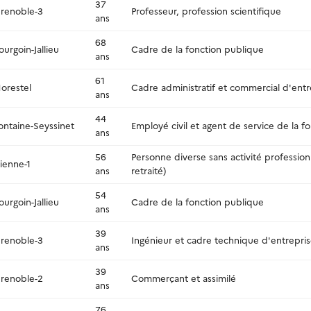
37
renoble-3
Professeur, profession scientifique
ans
68
ourgoin-Jallieu
Cadre de la fonction publique
ans
61
orestel
Cadre administratif et commercial d'entr
ans
44
ontaine-Seyssinet
Employé civil et agent de service de la f
ans
56
Personne diverse sans activité professio
ienne-1
ans
retraité)
54
ourgoin-Jallieu
Cadre de la fonction publique
ans
39
renoble-3
Ingénieur et cadre technique d'entrepri
ans
39
renoble-2
Commerçant et assimilé
ans
76