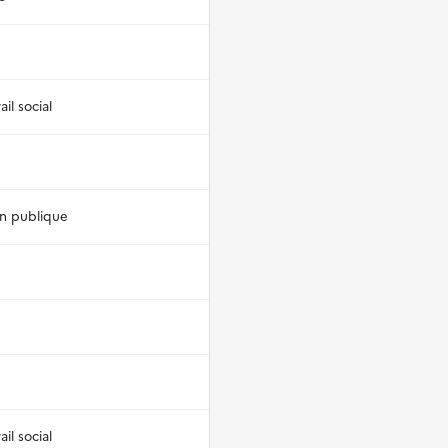
il social
on publique
il social