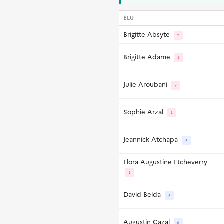
ÉLU
Brigitte Absyte
♀
Brigitte Adame
♀
Julie Aroubani
♀
Sophie Arzal
♀
Jeannick Atchapa
♂
Flora Augustine Etcheverry
♀
David Belda
♂
Augustin Cazal
♂