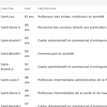
CANTON
ÂGE
PROFESSION
Saint-Leu
61 ans
Professeur des écoles, instituteur et assimilé
56
Saint-Denis-3
Personnel des services directs aux particuliers
ans
43
Saint-André-1
Cadre administratif et commercial d'entrepris
ans
56
Saint-Benoît-1
Commerçant et assimilé
ans
Saint-
55
Cadre administratif et commercial d'entrepris
André-3
ans
48
Saint-Louis-1
Profession intermédiaire administrative de la 
ans
49
Saint-Denis-3
Profession intermédiaire de la santé et du trava
ans
47
Saint-Benoît-1
Cadre administratif et commercial d'entrepris