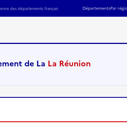
Départements
Par régi
rence des départements français
ement de La
La Réunion