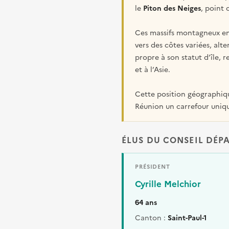
le
Piton des Neiges
, point 
Ces massifs montagneux en
vers des côtes variées, alte
propre à son statut d’île, 
et à l’Asie.
Cette position géographiqu
Réunion un carrefour uniq
ÉLUS DU CONSEIL DÉP
PRÉSIDENT
Cyrille Melchior
64 ans
Canton :
Saint-Paul-1