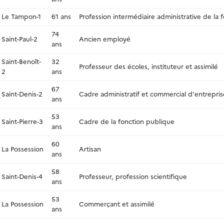
Le Tampon-1
61 ans
Profession intermédiaire administrative de la 
74
Saint-Paul-2
Ancien employé
ans
Saint-Benoît-
32
Professeur des écoles, instituteur et assimilé
2
ans
67
Saint-Denis-2
Cadre administratif et commercial d'entrepris
ans
53
Saint-Pierre-3
Cadre de la fonction publique
ans
60
La Possession
Artisan
ans
58
Saint-Denis-4
Professeur, profession scientifique
ans
53
La Possession
Commerçant et assimilé
ans