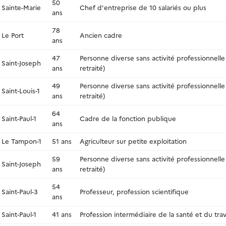
50
Sainte-Marie
Chef d'entreprise de 10 salariés ou plus
ans
78
Le Port
Ancien cadre
ans
47
Personne diverse sans activité professionnell
Saint-Joseph
ans
retraité)
49
Personne diverse sans activité professionnell
Saint-Louis-1
ans
retraité)
64
Saint-Paul-1
Cadre de la fonction publique
ans
Le Tampon-1
51 ans
Agriculteur sur petite exploitation
59
Personne diverse sans activité professionnell
Saint-Joseph
ans
retraité)
54
Saint-Paul-3
Professeur, profession scientifique
ans
Saint-Paul-1
41 ans
Profession intermédiaire de la santé et du trava