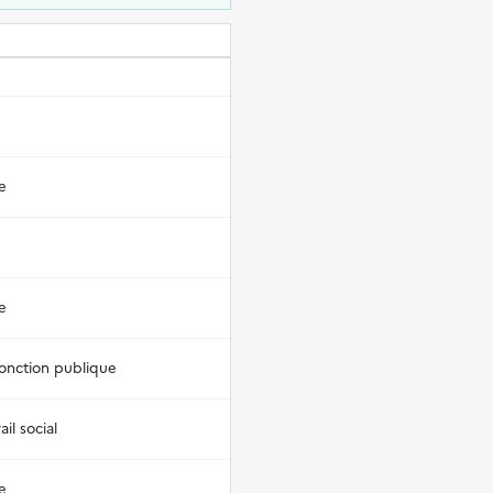
e
e
fonction publique
il social
e