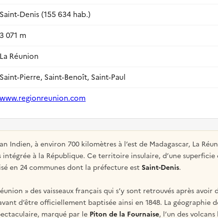
Saint-Denis (155 634 hab.)
3 071 m
La Réunion
Saint-Pierre, Saint-Benoît, Saint-Paul
www.regionreunion.com
céan Indien, à environ 700 kilomètres à l’est de Madagascar, La Ré
 intégrée à la République. Ce territoire insulaire, d’une superficie
visé en 24 communes dont la préfecture est
Saint-Denis
.
union » des vaisseaux français qui s’y sont retrouvés après avoir
avant d’être officiellement baptisée ainsi en 1848. La géographie d
spectaculaire, marqué par le
Piton de la Fournaise
, l’un des volcans