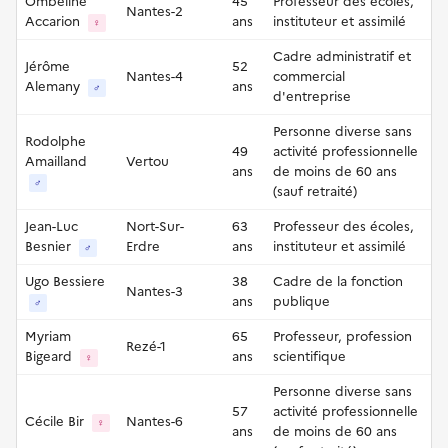
Ombeline
45
Professeur des écoles,
Nantes-2
Accarion
ans
instituteur et assimilé
♀
Cadre administratif et
Jérôme
52
Nantes-4
commercial
Alemany
ans
♂
d'entreprise
Personne diverse sans
Rodolphe
49
activité professionnelle
Amailland
Vertou
ans
de moins de 60 ans
♂
(sauf retraité)
Jean-Luc
Nort-Sur-
63
Professeur des écoles,
Besnier
Erdre
ans
instituteur et assimilé
♂
Ugo Bessiere
38
Cadre de la fonction
Nantes-3
ans
publique
♂
Myriam
65
Professeur, profession
Rezé-1
Bigeard
ans
scientifique
♀
Personne diverse sans
57
activité professionnelle
Cécile Bir
Nantes-6
♀
ans
de moins de 60 ans