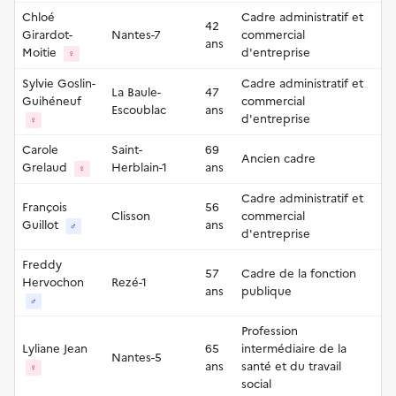
Chloé
Cadre administratif et
42
Girardot-
Nantes-7
commercial
ans
Moitie
d'entreprise
♀
Sylvie Goslin-
Cadre administratif et
La Baule-
47
Guihéneuf
commercial
Escoublac
ans
d'entreprise
♀
Carole
Saint-
69
Ancien cadre
Grelaud
Herblain-1
ans
♀
Cadre administratif et
François
56
Clisson
commercial
Guillot
ans
♂
d'entreprise
Freddy
57
Cadre de la fonction
Hervochon
Rezé-1
ans
publique
♂
Profession
Lyliane Jean
65
intermédiaire de la
Nantes-5
ans
santé et du travail
♀
social