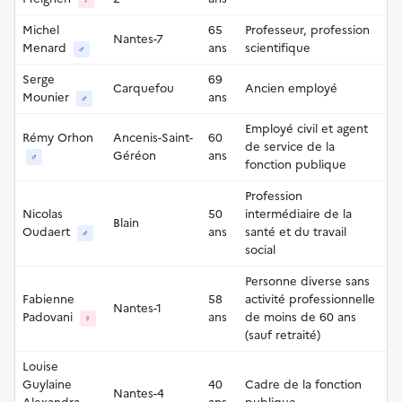
Michel
65
Professeur, profession
Nantes-7
Menard
ans
scientifique
♂
Serge
69
Carquefou
Ancien employé
Mounier
ans
♂
Employé civil et agent
Rémy Orhon
Ancenis-Saint-
60
de service de la
Géréon
ans
♂
fonction publique
Profession
Nicolas
50
intermédiaire de la
Blain
Oudaert
ans
santé et du travail
♂
social
Personne diverse sans
Fabienne
58
activité professionnelle
Nantes-1
Padovani
ans
de moins de 60 ans
♀
(sauf retraité)
Louise
Guylaine
40
Cadre de la fonction
Nantes-4