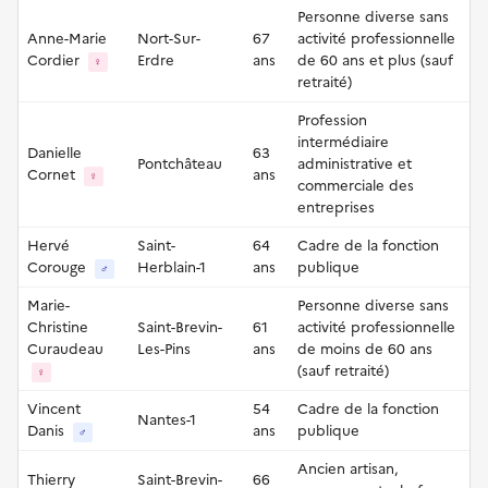
Personne diverse sans
Anne-Marie
Nort-Sur-
67
activité professionnelle
Cordier
Erdre
ans
de 60 ans et plus (sauf
♀
retraité)
Profession
intermédiaire
Danielle
63
Pontchâteau
administrative et
Cornet
ans
♀
commerciale des
entreprises
Hervé
Saint-
64
Cadre de la fonction
Corouge
Herblain-1
ans
publique
♂
Marie-
Personne diverse sans
Christine
Saint-Brevin-
61
activité professionnelle
Curaudeau
Les-Pins
ans
de moins de 60 ans
(sauf retraité)
♀
Vincent
54
Cadre de la fonction
Nantes-1
Danis
ans
publique
♂
Ancien artisan,
Thierry
Saint-Brevin-
66