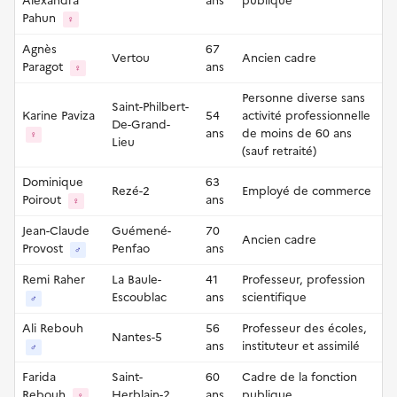
Alexandra
ans
publique
Pahun
♀
Agnès
67
Vertou
Ancien cadre
Paragot
ans
♀
Personne diverse sans
Saint-Philbert-
Karine Paviza
54
activité professionnelle
De-Grand-
ans
de moins de 60 ans
♀
Lieu
(sauf retraité)
Dominique
63
Rezé-2
Employé de commerce
Poirout
ans
♀
Jean-Claude
Guémené-
70
Ancien cadre
Provost
Penfao
ans
♂
Remi Raher
La Baule-
41
Professeur, profession
Escoublac
ans
scientifique
♂
Ali Rebouh
56
Professeur des écoles,
Nantes-5
ans
instituteur et assimilé
♂
Farida
Saint-
60
Cadre de la fonction
Rebouh
Herblain-2
ans
publique
♀