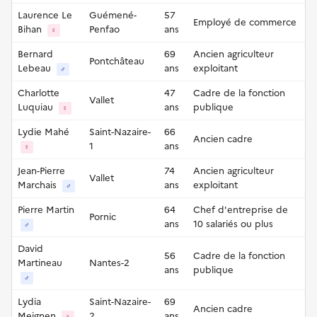
Laurence Le
Guémené-
57
Employé de commerce
Bihan
Penfao
ans
♀
Bernard
69
Ancien agriculteur
Pontchâteau
Lebeau
ans
exploitant
♂
Charlotte
47
Cadre de la fonction
Vallet
Luquiau
ans
publique
♀
Lydie Mahé
Saint-Nazaire-
66
Ancien cadre
1
ans
♀
Jean-Pierre
74
Ancien agriculteur
Vallet
Marchais
ans
exploitant
♂
Pierre Martin
64
Chef d'entreprise de
Pornic
ans
10 salariés ou plus
♂
David
56
Cadre de la fonction
Martineau
Nantes-2
ans
publique
♂
Lydia
Saint-Nazaire-
69
Ancien cadre
Meignen
2
ans
♀