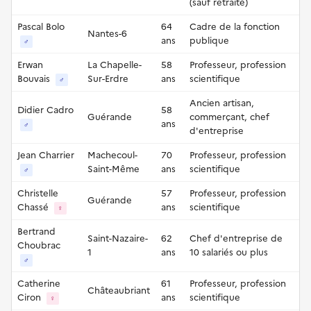
(sauf retraité)
Pascal Bolo
64
Cadre de la fonction
Nantes-6
ans
publique
♂
Erwan
La Chapelle-
58
Professeur, profession
Bouvais
Sur-Erdre
ans
scientifique
♂
Ancien artisan,
Didier Cadro
58
Guérande
commerçant, chef
ans
♂
d'entreprise
Jean Charrier
Machecoul-
70
Professeur, profession
Saint-Même
ans
scientifique
♂
Christelle
57
Professeur, profession
Guérande
Chassé
ans
scientifique
♀
Bertrand
Saint-Nazaire-
62
Chef d'entreprise de
Choubrac
1
ans
10 salariés ou plus
♂
Catherine
61
Professeur, profession
Châteaubriant
Ciron
ans
scientifique
♀