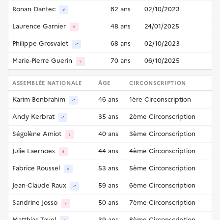
Ronan Dantec
62 ans
02/10/2023
♂
Laurence Garnier
48 ans
24/01/2025
♀
Philippe Grosvalet
68 ans
02/10/2023
♂
Marie-Pierre Guerin
70 ans
06/10/2025
♀
ASSEMBLÉE NATIONALE
ÂGE
CIRCONSCRIPTION
Karim Benbrahim
46 ans
1ère Circonscription
♂
Andy Kerbrat
35 ans
2ème Circonscription
♂
Ségolène Amiot
40 ans
3ème Circonscription
♀
Julie Laernoes
44 ans
4ème Circonscription
♀
Fabrice Roussel
53 ans
5ème Circonscription
♂
Jean-Claude Raux
59 ans
6ème Circonscription
♂
Sandrine Josso
50 ans
7ème Circonscription
♀
Matthias Tavel
39 ans
8ème Circonscription