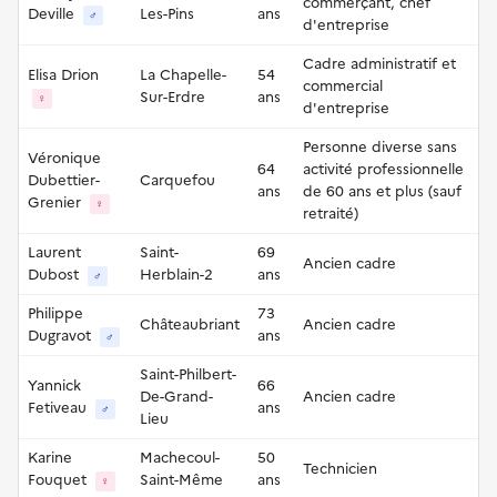
commerçant, chef
Deville
Les-Pins
ans
♂
d'entreprise
Cadre administratif et
Elisa Drion
La Chapelle-
54
commercial
Sur-Erdre
ans
♀
d'entreprise
Personne diverse sans
Véronique
64
activité professionnelle
Dubettier-
Carquefou
ans
de 60 ans et plus (sauf
Grenier
♀
retraité)
Laurent
Saint-
69
Ancien cadre
Dubost
Herblain-2
ans
♂
Philippe
73
Châteaubriant
Ancien cadre
Dugravot
ans
♂
Saint-Philbert-
Yannick
66
De-Grand-
Ancien cadre
Fetiveau
ans
♂
Lieu
Karine
Machecoul-
50
Technicien
Fouquet
Saint-Même
ans
♀