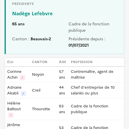
PRÉSIDENTE
Nadège Lefebvre
65 ans
Cadre de la fonction
publique
Canton :
Beauvais-2
Présidente depuis :
01/07/2021
ÉLU
CANTON
ÂGE
PROFESSION
Corinne
57
Contremaître, agent de
Noyon
Achin
ans
maîtrise
♀
Adnane
44
Chef d'entreprise de 10
Creil
Akabli
ans
salariés ou plus
♂
Hélène
63
Cadre de la fonction
Balitout
Thourotte
ans
publique
♀
Jérôme
53
Cadre de la fonction