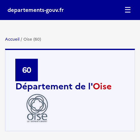
☰
departements-gouv.fr
Accueil
/
Oise (60)
60
Département de l'
Oise