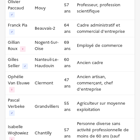
Olivier
57
Professeur, profession
Paccaud
Mouy
ans
scientifique
♂
Franck Pia
64
Cadre administratif et
Beauvais-2
ans
commercial d'entreprise
♂
Gillian
Nogent-Sur-
69
Employé de commerce
Roux
Oise
ans
♀
Gilles
Nanteuil-Le-
60
Ancien cadre
Sellier
Haudouin
ans
♂
Ophélie
Ancien artisan,
47
Van Elsuwe
Clermont
commerçant, chef
ans
d'entreprise
♀
Pascal
55
Agriculteur sur moyenne
Verbeke
Grandvilliers
ans
exploitation
♂
Personne diverse sans
Isabelle
57
activité professionnelle de
Wojtowiez
Chantilly
ans
moins de 60 ans (sauf
♀