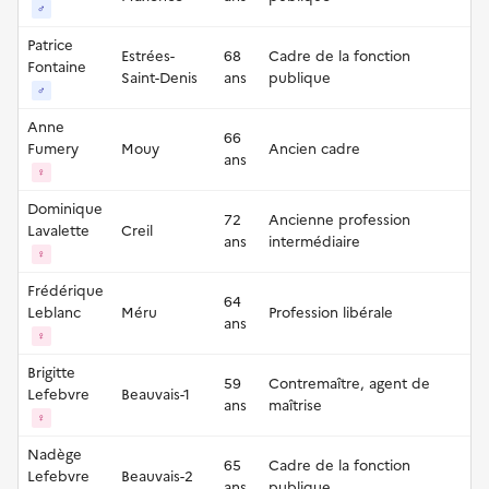
♂
Patrice
Estrées-
68
Cadre de la fonction
Fontaine
Saint-Denis
ans
publique
♂
Anne
66
Fumery
Mouy
Ancien cadre
ans
♀
Dominique
72
Ancienne profession
Lavalette
Creil
ans
intermédiaire
♀
Frédérique
64
Leblanc
Méru
Profession libérale
ans
♀
Brigitte
59
Contremaître, agent de
Lefebvre
Beauvais-1
ans
maîtrise
♀
Nadège
65
Cadre de la fonction
Lefebvre
Beauvais-2
ans
publique