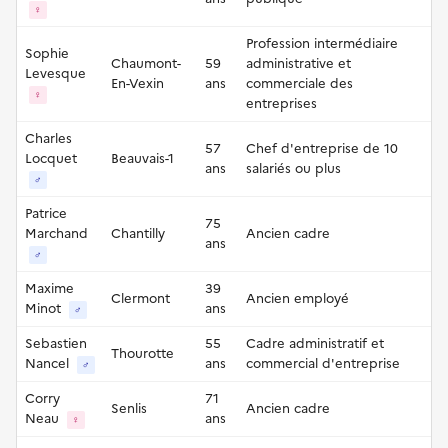
♀
Profession intermédiaire
Sophie
Chaumont-
59
administrative et
Levesque
En-Vexin
ans
commerciale des
♀
entreprises
Charles
57
Chef d'entreprise de 10
Locquet
Beauvais-1
ans
salariés ou plus
♂
Patrice
75
Marchand
Chantilly
Ancien cadre
ans
♂
Maxime
39
Clermont
Ancien employé
Minot
ans
♂
Sebastien
55
Cadre administratif et
Thourotte
Nancel
ans
commercial d'entreprise
♂
Corry
71
Senlis
Ancien cadre
Neau
ans
♀