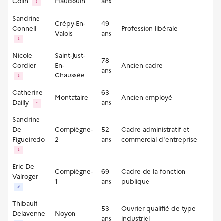
Colin
Haudouin
ans
♀
Sandrine
Crépy-En-
49
Connell
Profession libérale
Valois
ans
♀
Nicole
Saint-Just-
78
Cordier
En-
Ancien cadre
ans
Chaussée
♀
Catherine
63
Montataire
Ancien employé
Dailly
ans
♀
Sandrine
De
Compiègne-
52
Cadre administratif et
Figueiredo
2
ans
commercial d'entreprise
♀
Eric De
Compiègne-
69
Cadre de la fonction
Valroger
1
ans
publique
♂
Thibault
53
Ouvrier qualifié de type
Delavenne
Noyon
ans
industriel