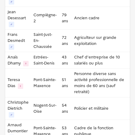
♂
Jean
Compiègne-
79
Desessart
Ancien cadre
2
ans
♂
Frans
Saint-Just-
72
Agriculteur sur grande
Desmedt
En-
ans
exploitation
Chaussée
♂
Anaïs
Estrées-
43
Chef d'entreprise de 10
Dhamy
Saint-Denis
ans
salariés ou plus
♀
Personne diverse sans
Teresa
Pont-Sainte-
51
activité professionnelle de
Dias
Maxence
ans
moins de 60 ans (sauf
♀
retraité)
Christophe
Nogent-Sur-
54
Dietrich
Policier et militaire
Oise
ans
♂
Arnaud
Pont-Sainte-
53
Cadre de la fonction
Dumontier
Maxence
ans
publique