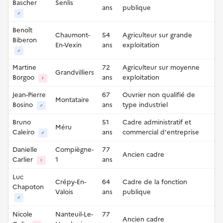
Bascher
Senlis
ans
publique
♂
Benoît
Chaumont-
54
Agriculteur sur grande
Biberon
En-Vexin
ans
exploitation
♂
Martine
72
Agriculteur sur moyenne
Grandvilliers
Borgoo
ans
exploitation
♀
Jean-Pierre
67
Ouvrier non qualifié de
Montataire
Bosino
ans
type industriel
♂
Bruno
51
Cadre administratif et
Méru
Caleiro
ans
commercial d'entreprise
♂
Danielle
Compiègne-
77
Ancien cadre
Carlier
1
ans
♀
Luc
Crépy-En-
64
Cadre de la fonction
Chapoton
Valois
ans
publique
♂
Nicole
Nanteuil-Le-
77
Ancien cadre