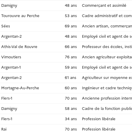
Damigny
48 ans
Commerçant et assimilé
Tourouvre au Perche
53 ans
Cadre administratif et com
Sées
69 ans
Ancien artisan, commerçant
Argentan-2
48 ans
Employé civil et agent de s
Athis-Val de Rouvre
66 ans
Professeur des écoles, insti
Vimoutiers
76 ans
Ancien agriculteur exploita
Argentan-1
59 ans
Employé civil et agent de s
Argentan-2
61 ans
Agriculteur sur moyenne ex
Mortagne-Au-Perche
60 ans
Ingénieur et cadre techniq
Flers-1
70 ans
Ancienne profession inter
Damigny
58 ans
Cadre de la fonction publ
Flers-1
34 ans
Profession libérale
Rai
70 ans
Profession libérale