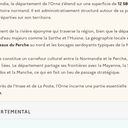
die, le département de l’Orne s’étend sur une superficie de
12 58
rritoire normand. Il est administrativement structuré autour de sa 
arties sur son territoire.
nt de la rivière éponyme qui traverse la région, bien que le dé
s d’eau majeurs comme la Sarthe et l’Huisne. La géographie locale 
eaux du Perche
au nord et les bocages verdoyants typiques de la
 constitue un carrefour culturel entre la Normandie et le Perche, 
liées. Le département partage ses frontières avec la Mayenne, la Sar
dos et la Manche, ce qui en fait un lieu de passage stratégique.
près de l’Insee et de La Poste, l’Orne incarne une partie essentiell
e
.
ARTEMENTAL