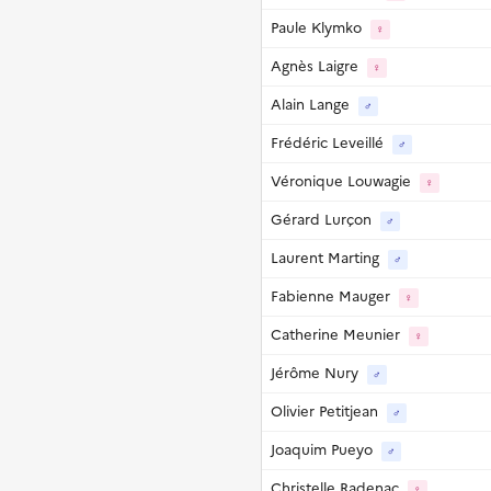
Paule Klymko
♀
Agnès Laigre
♀
Alain Lange
♂
Frédéric Leveillé
♂
Véronique Louwagie
♀
Gérard Lurçon
♂
Laurent Marting
♂
Fabienne Mauger
♀
Catherine Meunier
♀
Jérôme Nury
♂
Olivier Petitjean
♂
Joaquim Pueyo
♂
Christelle Radenac
♀