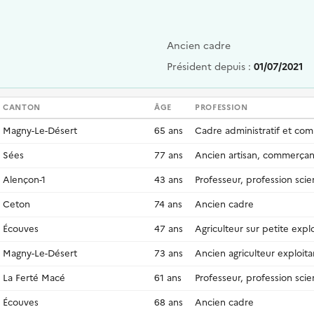
Ancien cadre
Président depuis :
01/07/2021
CANTON
ÂGE
PROFESSION
Magny-Le-Désert
65 ans
Cadre administratif et com
Sées
77 ans
Ancien artisan, commerçant
Alençon-1
43 ans
Professeur, profession scie
Ceton
74 ans
Ancien cadre
Écouves
47 ans
Agriculteur sur petite explo
Magny-Le-Désert
73 ans
Ancien agriculteur exploita
La Ferté Macé
61 ans
Professeur, profession scie
Écouves
68 ans
Ancien cadre