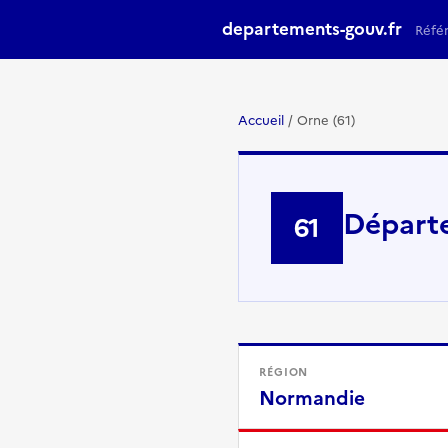
departements-gouv.fr
Réfé
Accueil
/
Orne (61)
Départe
61
RÉGION
Normandie