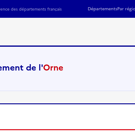
Départements
Par régi
rence des départements français
ment de l'
Orne