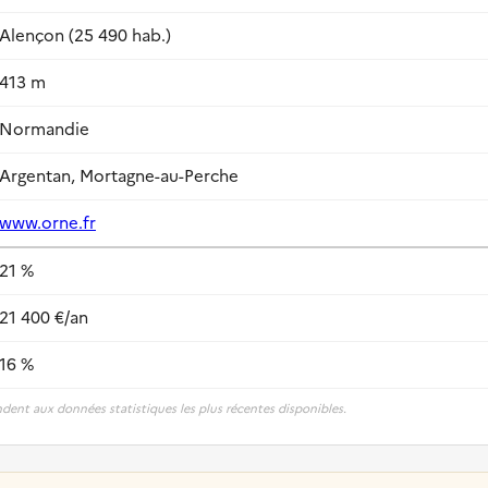
Alençon (25 490 hab.)
413 m
Normandie
Argentan, Mortagne-au-Perche
www.orne.fr
21 %
21 400 €/an
16 %
dent aux données statistiques les plus récentes disponibles.