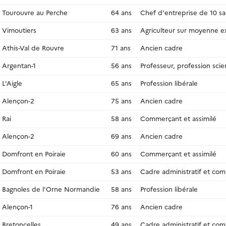
Tourouvre au Perche
64 ans
Chef d'entreprise de 10 sal
Vimoutiers
63 ans
Agriculteur sur moyenne ex
Athis-Val de Rouvre
71 ans
Ancien cadre
Argentan-1
56 ans
Professeur, profession scie
L'Aigle
65 ans
Profession libérale
Alençon-2
75 ans
Ancien cadre
Rai
58 ans
Commerçant et assimilé
Alençon-2
69 ans
Ancien cadre
Domfront en Poiraie
60 ans
Commerçant et assimilé
Domfront en Poiraie
53 ans
Cadre administratif et com
Bagnoles de l'Orne Normandie
58 ans
Profession libérale
Alençon-1
76 ans
Ancien cadre
Bretoncelles
49 ans
Cadre administratif et com