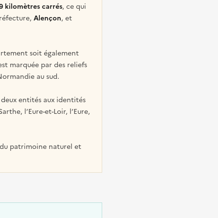
9 kilomètres carrés
, ce qui
préfecture,
Alençon
, et
partement soit également
est marquée par des reliefs
 Normandie au sud.
deux entités aux identités
the, l’Eure-et-Loir, l’Eure,
e du patrimoine naturel et