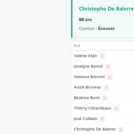
Christophe De Balorre
68 ans
Canton :
Écouves
ÉLU
Valérie Alain
♀
Jocelyne Benoit
♀
Vanessa Bournel
♀
Anick Bruneau
♀
Béatrice Buon
♀
Thierry Clérembaux
♂
José Collado
♂
Christophe De Balorre
♂