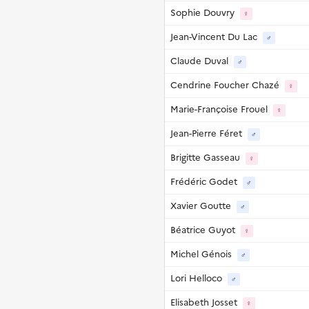
Sophie Douvry
♀
Jean-Vincent Du Lac
♂
Claude Duval
♂
Cendrine Foucher Chazé
♀
Marie-Françoise Frouel
♀
Jean-Pierre Féret
♂
Brigitte Gasseau
♀
Frédéric Godet
♂
Xavier Goutte
♂
Béatrice Guyot
♀
Michel Génois
♂
Lori Helloco
♂
Elisabeth Josset
♀