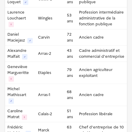
Loquet
ans
publique
♂
Laurence
Profession intermédiaire
53
Louchaert
Wingles
administrative de la
ans
fonction publique
♀
Daniel
72
Carvin
Ancien cadre
Maciejasz
ans
♂
Alexandre
43
Cadre administratif et
Arras-2
Malfait
ans
commercial d'entreprise
♂
Geneviève
79
Ancien agriculteur
Margueritte
Etaples
ans
exploitant
♀
Michel
68
Mathissart
Arras-1
Ancien cadre
ans
♂
Caroline
51
Calais-2
Profession libérale
Matrat
ans
♀
Frédéric
63
Chef d'entreprise de 10
Marck