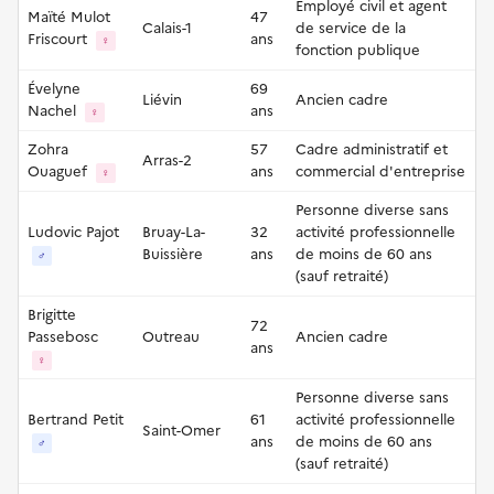
Employé civil et agent
Maïté Mulot
47
Calais-1
de service de la
Friscourt
ans
♀
fonction publique
Évelyne
69
Liévin
Ancien cadre
Nachel
ans
♀
Zohra
57
Cadre administratif et
Arras-2
Ouaguef
ans
commercial d'entreprise
♀
Personne diverse sans
Ludovic Pajot
Bruay-La-
32
activité professionnelle
Buissière
ans
de moins de 60 ans
♂
(sauf retraité)
Brigitte
72
Passebosc
Outreau
Ancien cadre
ans
♀
Personne diverse sans
Bertrand Petit
61
activité professionnelle
Saint-Omer
ans
de moins de 60 ans
♂
(sauf retraité)