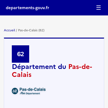
☰
departements-gouv.fr
Accueil
/
Pas-de-Calais (62)
62
Département du
Pas-de-
Calais