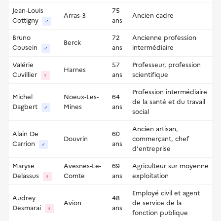
Jean-Louis
75
Arras-3
Ancien cadre
Cottigny
ans
♂
Bruno
72
Ancienne profession
Berck
Cousein
ans
intermédiaire
♂
Valérie
57
Professeur, profession
Harnes
Cuvillier
ans
scientifique
♀
Profession intermédiaire
Michel
Noeux-Les-
64
de la santé et du travail
Dagbert
Mines
ans
♂
social
Ancien artisan,
Alain De
60
Douvrin
commerçant, chef
Carrion
ans
♂
d'entreprise
Maryse
Avesnes-Le-
69
Agriculteur sur moyenne
Delassus
Comte
ans
exploitation
♀
Employé civil et agent
Audrey
48
Avion
de service de la
Desmarai
ans
♀
fonction publique