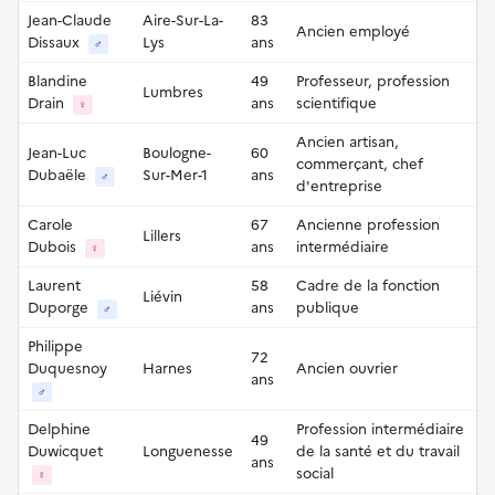
Jean-Claude
Aire-Sur-La-
83
Ancien employé
Dissaux
Lys
ans
♂
Blandine
49
Professeur, profession
Lumbres
Drain
ans
scientifique
♀
Ancien artisan,
Jean-Luc
Boulogne-
60
commerçant, chef
Dubaële
Sur-Mer-1
ans
♂
d'entreprise
Carole
67
Ancienne profession
Lillers
Dubois
ans
intermédiaire
♀
Laurent
58
Cadre de la fonction
Liévin
Duporge
ans
publique
♂
Philippe
72
Duquesnoy
Harnes
Ancien ouvrier
ans
♂
Delphine
Profession intermédiaire
49
Duwicquet
Longuenesse
de la santé et du travail
ans
social
♀