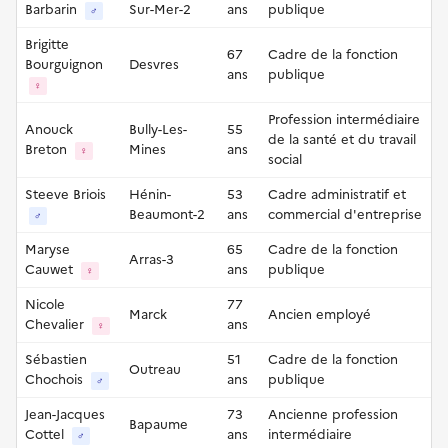
Barbarin
Sur-Mer-2
ans
publique
♂
Brigitte
67
Cadre de la fonction
Bourguignon
Desvres
ans
publique
♀
Profession intermédiaire
Anouck
Bully-Les-
55
de la santé et du travail
Breton
Mines
ans
♀
social
Steeve Briois
Hénin-
53
Cadre administratif et
Beaumont-2
ans
commercial d'entreprise
♂
Maryse
65
Cadre de la fonction
Arras-3
Cauwet
ans
publique
♀
Nicole
77
Marck
Ancien employé
Chevalier
ans
♀
Sébastien
51
Cadre de la fonction
Outreau
Chochois
ans
publique
♂
Jean-Jacques
73
Ancienne profession
Bapaume
Cottel
ans
intermédiaire
♂