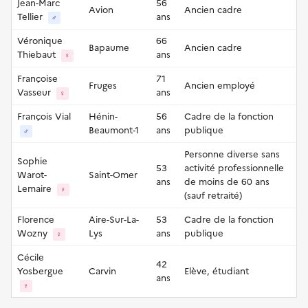
Jean-Marc
56
Avion
Ancien cadre
Tellier
ans
♂
Véronique
66
Bapaume
Ancien cadre
Thiebaut
ans
♀
Françoise
71
Fruges
Ancien employé
Vasseur
ans
♀
François Vial
Hénin-
56
Cadre de la fonction
Beaumont-1
ans
publique
♂
Personne diverse sans
Sophie
53
activité professionnelle
Warot-
Saint-Omer
ans
de moins de 60 ans
Lemaire
♀
(sauf retraité)
Florence
Aire-Sur-La-
53
Cadre de la fonction
Wozny
Lys
ans
publique
♀
Cécile
42
Yosbergue
Carvin
Elève, étudiant
ans
♀