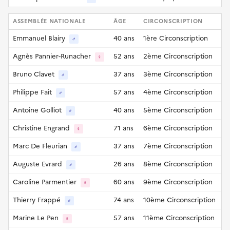
ASSEMBLÉE NATIONALE
ÂGE
CIRCONSCRIPTION
Emmanuel Blairy
40 ans
1ère Circonscription
♂
Agnès Pannier-Runacher
52 ans
2ème Circonscription
♀
Bruno Clavet
37 ans
3ème Circonscription
♂
Philippe Fait
57 ans
4ème Circonscription
♂
Antoine Golliot
40 ans
5ème Circonscription
♂
Christine Engrand
71 ans
6ème Circonscription
♀
Marc De Fleurian
37 ans
7ème Circonscription
♂
Auguste Evrard
26 ans
8ème Circonscription
♂
Caroline Parmentier
60 ans
9ème Circonscription
♀
Thierry Frappé
74 ans
10ème Circonscription
♂
Marine Le Pen
57 ans
11ème Circonscription
♀