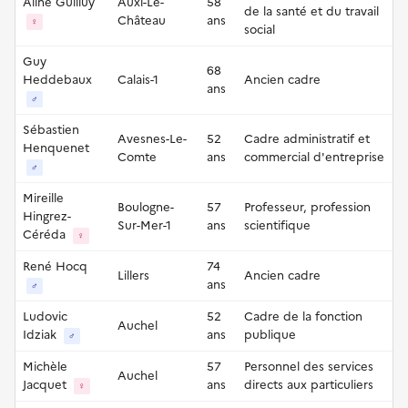
Aline Guilluy
Auxi-Le-
58
de la santé et du travail
Château
ans
♀
social
Guy
68
Heddebaux
Calais-1
Ancien cadre
ans
♂
Sébastien
Avesnes-Le-
52
Cadre administratif et
Henquenet
Comte
ans
commercial d'entreprise
♂
Mireille
Boulogne-
57
Professeur, profession
Hingrez-
Sur-Mer-1
ans
scientifique
Céréda
♀
René Hocq
74
Lillers
Ancien cadre
ans
♂
Ludovic
52
Cadre de la fonction
Auchel
Idziak
ans
publique
♂
Michèle
57
Personnel des services
Auchel
Jacquet
ans
directs aux particuliers
♀