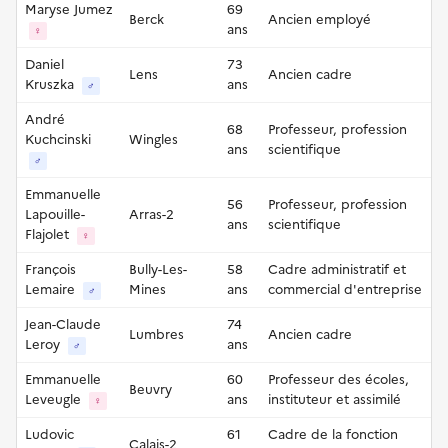
Maryse Jumez
69
Berck
Ancien employé
ans
♀
Daniel
73
Lens
Ancien cadre
Kruszka
ans
♂
André
68
Professeur, profession
Kuchcinski
Wingles
ans
scientifique
♂
Emmanuelle
56
Professeur, profession
Lapouille-
Arras-2
ans
scientifique
Flajolet
♀
François
Bully-Les-
58
Cadre administratif et
Lemaire
Mines
ans
commercial d'entreprise
♂
Jean-Claude
74
Lumbres
Ancien cadre
Leroy
ans
♂
Emmanuelle
60
Professeur des écoles,
Beuvry
Leveugle
ans
instituteur et assimilé
♀
Ludovic
61
Cadre de la fonction
Calais-2