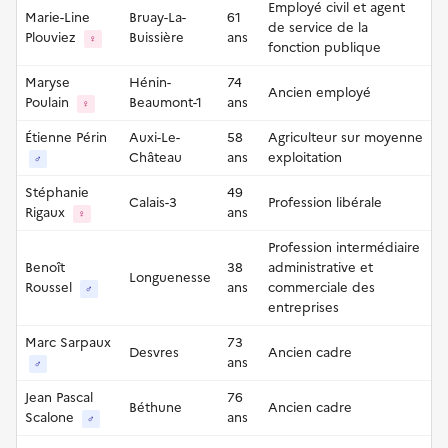
Employé civil et agent
Marie-Line
Bruay-La-
61
de service de la
Plouviez
Buissière
ans
♀
fonction publique
Maryse
Hénin-
74
Ancien employé
Poulain
Beaumont-1
ans
♀
Étienne Périn
Auxi-Le-
58
Agriculteur sur moyenne
Château
ans
exploitation
♂
Stéphanie
49
Calais-3
Profession libérale
Rigaux
ans
♀
Profession intermédiaire
Benoît
38
administrative et
Longuenesse
Roussel
ans
commerciale des
♂
entreprises
Marc Sarpaux
73
Desvres
Ancien cadre
ans
♂
Jean Pascal
76
Béthune
Ancien cadre
Scalone
ans
♂