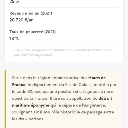
29 %
Revenu médian (2021)
20 720 €/an
Taux de pauvreté (2021)
18 %
Les années indiquées correspondent aux données statistiques les
plus récentes disponibles.
Situé dans la région administrative des
Hauts-de-
France
, le département du Pas-de-Calais, identifié par
le code 62, occupe une position stratégique au nord-
ouest de la France. Il tire son appellation du
détroit
maritime éponyme
qui le sépare de l'Angleterre,
soulignant ainsi son rôle historique de passage entre
les deux nations.