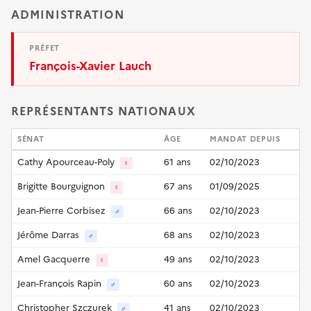
ADMINISTRATION
PRÉFET
François-Xavier Lauch
REPRÉSENTANTS NATIONAUX
SÉNAT
ÂGE
MANDAT DEPUIS
Cathy Apourceau-Poly
61 ans
02/10/2023
♀
Brigitte Bourguignon
67 ans
01/09/2025
♀
Jean-Pierre Corbisez
66 ans
02/10/2023
♂
Jérôme Darras
68 ans
02/10/2023
♂
Amel Gacquerre
49 ans
02/10/2023
♀
Jean-François Rapin
60 ans
02/10/2023
♂
Christopher Szczurek
41 ans
02/10/2023
♂