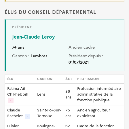
ÉLUS DU CONSEIL DÉPARTEMENTAL
PRÉSIDENT
Jean-Claude Leroy
74 ans
Ancien cadre
Canton :
Lumbres
Président depuis :
01/07/2021
ÉLU
CANTON
ÂGE
PROFESSION
Fatima Ait-
Profession intermédiaire
56
Chikhebbih
Lens
administrative de la
ans
fonction publique
♀
Claude
Saint-Pol-Sur-
75
Ancien agriculteur
Bachelet
Ternoise
ans
exploitant
♂
Olivier
Boulogne-
62
Cadre de la fonction