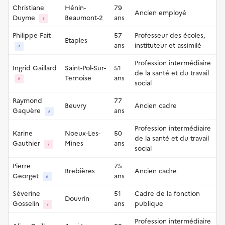
Christiane
Hénin-
79
Ancien employé
Duyme
Beaumont-2
ans
♀
Philippe Fait
57
Professeur des écoles,
Etaples
ans
instituteur et assimilé
♂
Profession intermédiaire
Ingrid Gaillard
Saint-Pol-Sur-
51
de la santé et du travail
Ternoise
ans
♀
social
Raymond
77
Beuvry
Ancien cadre
Gaquère
ans
♂
Profession intermédiaire
Karine
Noeux-Les-
50
de la santé et du travail
Gauthier
Mines
ans
♀
social
Pierre
75
Brebières
Ancien cadre
Georget
ans
♂
Séverine
51
Cadre de la fonction
Douvrin
Gosselin
ans
publique
♀
Profession intermédiaire