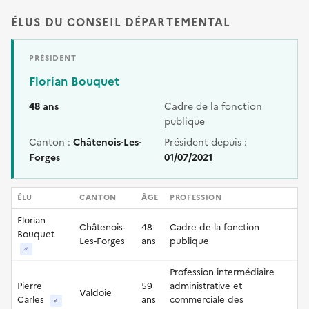
ÉLUS DU CONSEIL DÉPARTEMENTAL
PRÉSIDENT
Florian Bouquet
48 ans
Cadre de la fonction
publique
Canton :
Châtenois-Les-
Président depuis :
Forges
01/07/2021
ÉLU
CANTON
ÂGE
PROFESSION
Florian
Châtenois-
48
Cadre de la fonction
Bouquet
Les-Forges
ans
publique
♂
Profession intermédiaire
Pierre
59
administrative et
Valdoie
Carles
ans
commerciale des
♂