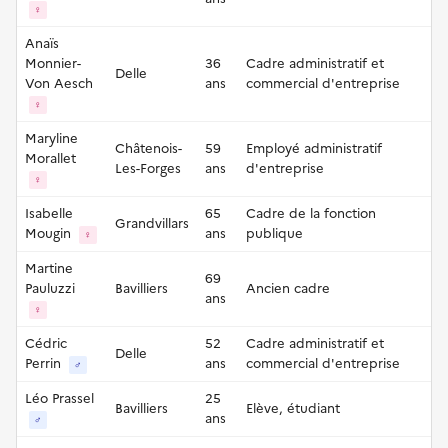
♀
Anaïs
Monnier-
36
Cadre administratif et
Delle
Von Aesch
ans
commercial d'entreprise
♀
Maryline
Châtenois-
59
Employé administratif
Morallet
Les-Forges
ans
d'entreprise
♀
Isabelle
65
Cadre de la fonction
Grandvillars
Mougin
ans
publique
♀
Martine
69
Pauluzzi
Bavilliers
Ancien cadre
ans
♀
Cédric
52
Cadre administratif et
Delle
Perrin
ans
commercial d'entreprise
♂
Léo Prassel
25
Bavilliers
Elève, étudiant
ans
♂