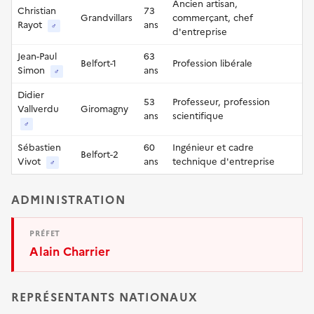
Ancien artisan,
Christian
73
Grandvillars
commerçant, chef
Rayot
ans
♂
d'entreprise
Jean-Paul
63
Belfort-1
Profession libérale
Simon
ans
♂
Didier
53
Professeur, profession
Vallverdu
Giromagny
ans
scientifique
♂
Sébastien
60
Ingénieur et cadre
Belfort-2
Vivot
ans
technique d'entreprise
♂
ADMINISTRATION
PRÉFET
Alain Charrier
REPRÉSENTANTS NATIONAUX