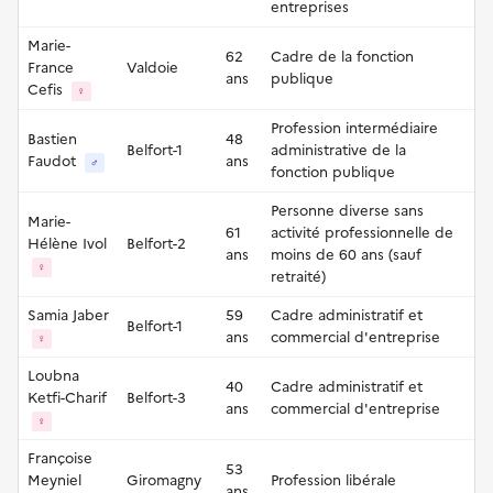
entreprises
Marie-
62
Cadre de la fonction
France
Valdoie
ans
publique
Cefis
♀
Profession intermédiaire
Bastien
48
Belfort-1
administrative de la
Faudot
ans
♂
fonction publique
Personne diverse sans
Marie-
61
activité professionnelle de
Hélène Ivol
Belfort-2
ans
moins de 60 ans (sauf
♀
retraité)
Samia Jaber
59
Cadre administratif et
Belfort-1
ans
commercial d'entreprise
♀
Loubna
40
Cadre administratif et
Ketfi-Charif
Belfort-3
ans
commercial d'entreprise
♀
Françoise
53
Meyniel
Giromagny
Profession libérale
ans