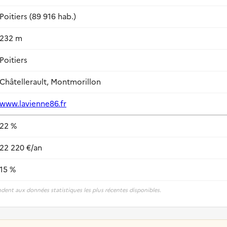
Poitiers (89 916 hab.)
232 m
Poitiers
Châtellerault, Montmorillon
www.lavienne86.fr
22 %
22 220 €/an
15 %
dent aux données statistiques les plus récentes disponibles.