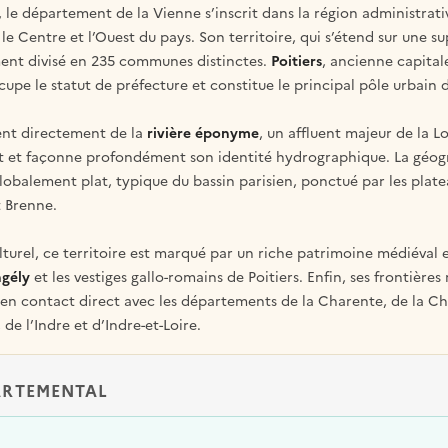
, le département de la Vienne s’inscrit dans la région administrat
le Centre et l’Ouest du pays. Son territoire, qui s’étend sur une s
ment divisé en 235 communes distinctes.
Poitiers
, ancienne capitale
ccupe le statut de préfecture et constitue le principal pôle urbai
ent directement de la
rivière éponyme
, un affluent majeur de la Lo
t et façonne profondément son identité hydrographique. La géogr
globalement plat, typique du bassin parisien, ponctué par les platea
t Brenne.
culturel, ce territoire est marqué par un riche patrimoine médiév
ngély
et les vestiges gallo-romains de Poitiers. Enfin, ses frontières 
 en contact direct avec les départements de la Charente, de la C
de l’Indre et d’Indre-et-Loire.
ARTEMENTAL