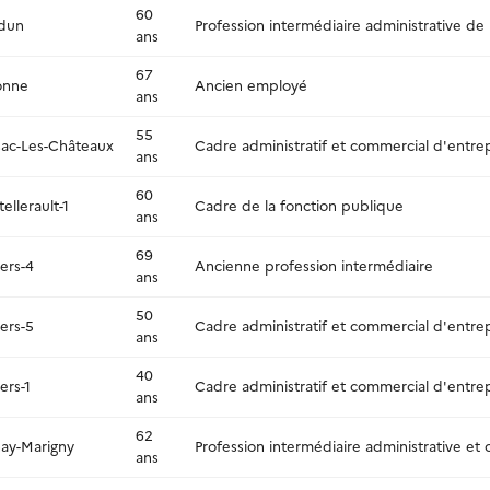
60
dun
Profession intermédiaire administrative de
ans
67
onne
Ancien employé
ans
55
sac-Les-Châteaux
Cadre administratif et commercial d'entre
ans
60
ellerault-1
Cadre de la fonction publique
ans
69
iers-4
Ancienne profession intermédiaire
ans
50
iers-5
Cadre administratif et commercial d'entre
ans
40
iers-1
Cadre administratif et commercial d'entre
ans
62
nay-Marigny
Profession intermédiaire administrative et
ans