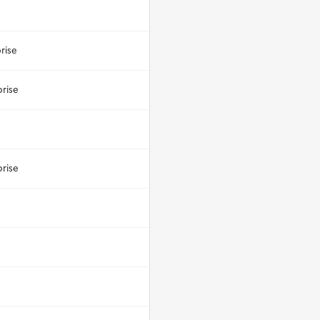
rise
prise
prise