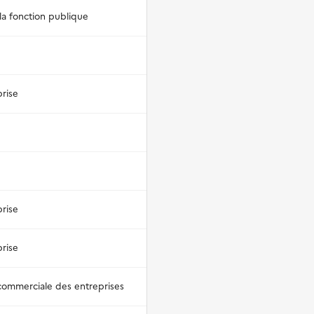
 la fonction publique
prise
prise
prise
 commerciale des entreprises