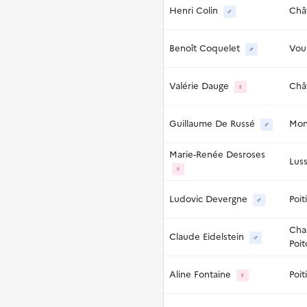
Henri Colin
Chât
♂
Benoît Coquelet
Vou
♂
Valérie Dauge
Chât
♀
Guillaume De Russé
Mon
♂
Marie-Renée Desroses
Lus
♀
Ludovic Devergne
Poit
♂
Cha
Claude Eidelstein
♂
Poit
Aline Fontaine
Poit
♀