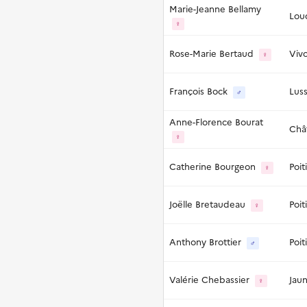
Marie-Jeanne Bellamy
Lou
♀
Rose-Marie Bertaud
Viv
♀
François Bock
Lus
♂
Anne-Florence Bourat
Chât
♀
Catherine Bourgeon
Poit
♀
Joëlle Bretaudeau
Poit
♀
Anthony Brottier
Poit
♂
Valérie Chebassier
Jau
♀