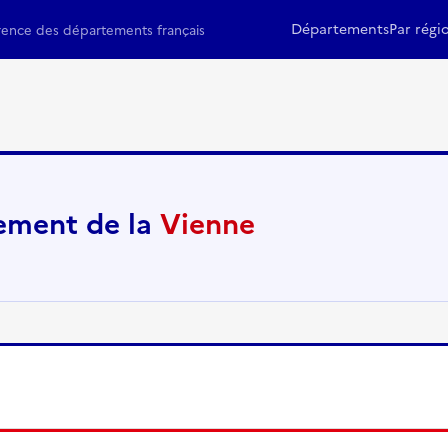
Départements
Par régi
rence des départements français
ement de la
Vienne