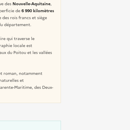
ive des
Nouvelle-Aquitaine
,
uperficie de
6 990 kilomètres
 des rois francs et siège
n du département.
ire qui traverse le
aphie locale est
ux du Poitou et les vallées
al et roman, notamment
naturelles et
harente-Maritime, des Deux-