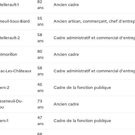
82
ellerault-1
Ancien cadre
ans
55
neuil-Sous-Biard
Ancien artisan, commerçant, chef d'entrep
ans
58
ellerault-2
Cadre administratif et commercial d'entre
ans
80
tmorillon
Ancien cadre
ans
56
sac-Les-Châteaux
Cadre administratif et commercial d'entre
ans
45
iers-2
Cadre de la fonction publique
ans
sseneuil-Du-
73
Ancien cadre
ou
ans
47
iers-1
Cadre de la fonction publique
ans
68