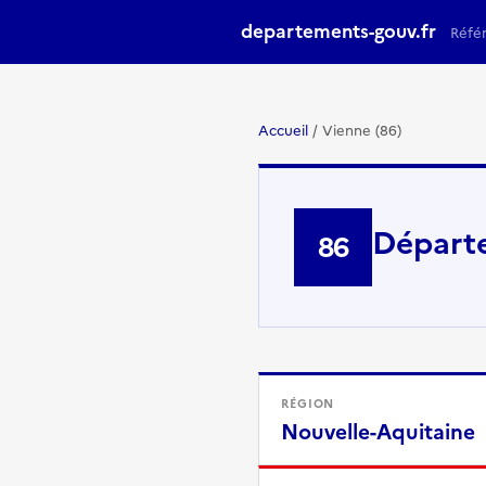
departements-gouv.fr
Réfé
Accueil
/
Vienne (86)
Départ
86
RÉGION
Nouvelle-Aquitaine