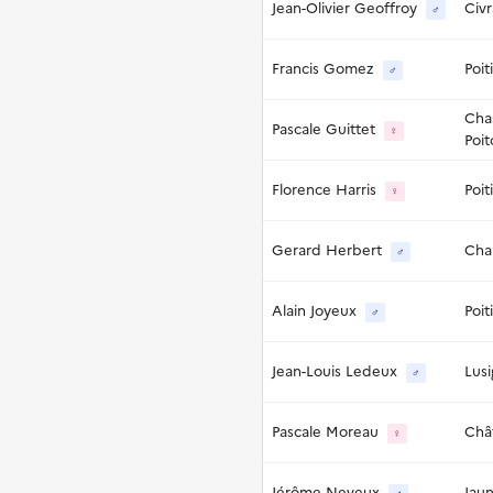
Jean-Olivier Geoffroy
Civr
♂
Francis Gomez
Poit
♂
Cha
Pascale Guittet
♀
Poit
Florence Harris
Poit
♀
Gerard Herbert
Cha
♂
Alain Joyeux
Poit
♂
Jean-Louis Ledeux
Lus
♂
Pascale Moreau
Chât
♀
Jérôme Neveux
Jau