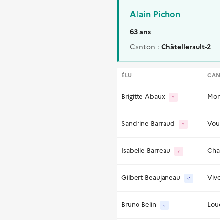
Alain Pichon
63 ans
Canton :
Châtellerault-2
ÉLU
CA
Brigitte Abaux
Mon
♀
Sandrine Barraud
Vou
♀
Isabelle Barreau
Cha
♀
Gilbert Beaujaneau
Viv
♂
Bruno Belin
Lou
♂