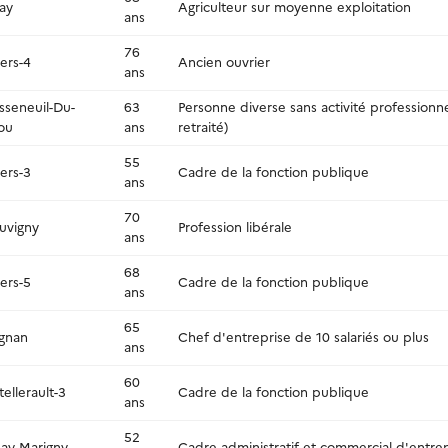
ay
Agriculteur sur moyenne exploitation
ans
76
iers-4
Ancien ouvrier
ans
sseneuil-Du-
63
Personne diverse sans activité professionne
ou
ans
retraité)
55
iers-3
Cadre de la fonction publique
ans
70
uvigny
Profession libérale
ans
68
iers-5
Cadre de la fonction publique
ans
65
ignan
Chef d'entreprise de 10 salariés ou plus
ans
60
ellerault-3
Cadre de la fonction publique
ans
52
nay-Marigny
Cadre administratif et commercial d'entre