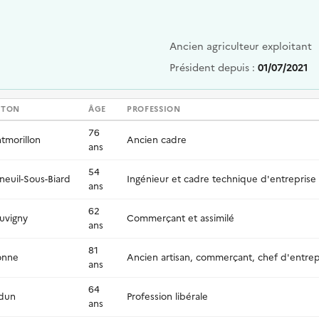
Ancien agriculteur exploitant
Président depuis :
01/07/2021
NTON
ÂGE
PROFESSION
76
tmorillon
Ancien cadre
ans
54
neuil-Sous-Biard
Ingénieur et cadre technique d'entreprise
ans
62
uvigny
Commerçant et assimilé
ans
81
onne
Ancien artisan, commerçant, chef d'entrep
ans
64
dun
Profession libérale
ans