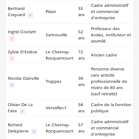
Cadre administratif
Bertrand
55
Plaisir
et commercial
Coquard
ans
♂
d'entreprise
Professeur des
Ingrid Coutant
52
Sartrouville
écoles, instituteur et
ans
♀
assimilé
Sylvie D'Estève
Le Chesnay-
72
Ancien cadre
Rocquencourt
ans
♀
Personne diverse
sans activité
Nicolas Dainville
39
Trappes
professionnelle de
ans
♂
moins de 60 ans
(sauf retraité)
Olivier De La
56
Cadre de la fonction
Versailles-1
Faire
ans
publique
♂
Cadre administratif
Richard
Le Chesnay-
57
et commercial
Delepierre
Rocquencourt
ans
♂
d'entreprise