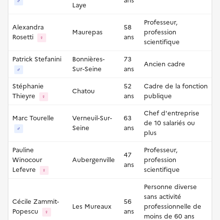
ans
♂
Laye
Professeur,
Alexandra
58
Maurepas
profession
Rosetti
ans
♀
scientifique
Patrick Stefanini
Bonnières-
73
Ancien cadre
Sur-Seine
ans
♂
Stéphanie
52
Cadre de la fonction
Chatou
Thieyre
ans
publique
♀
Chef d'entreprise
Marc Tourelle
Verneuil-Sur-
63
de 10 salariés ou
Seine
ans
♂
plus
Pauline
Professeur,
47
Winocour
Aubergenville
profession
ans
Lefevre
scientifique
♀
Personne diverse
sans activité
Cécile Zammit-
56
Les Mureaux
professionnelle de
Popescu
ans
♀
moins de 60 ans