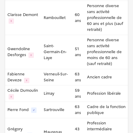
Personne diverse
sans activité
Clarisse Demont
60
Rambouillet
professionnelle de
ans
♀
60 ans et plus (sauf
retraité)
Personne diverse
Saint-
sans activité
Gwendoline
51
Germain-En-
professionnelle de
Desforges
ans
♀
Laye
moins de 60 ans
(sauf retraité)
Fabienne
Verneuil-Sur-
63
Ancien cadre
Deveze
Seine
ans
♀
Cécile Dumoulin
59
Limay
Profession libérale
ans
♀
63
Cadre de la fonction
Pierre Fond
Sartrouville
♂
ans
publique
Profession
Grégory
43
intermédiaire
Maurepas