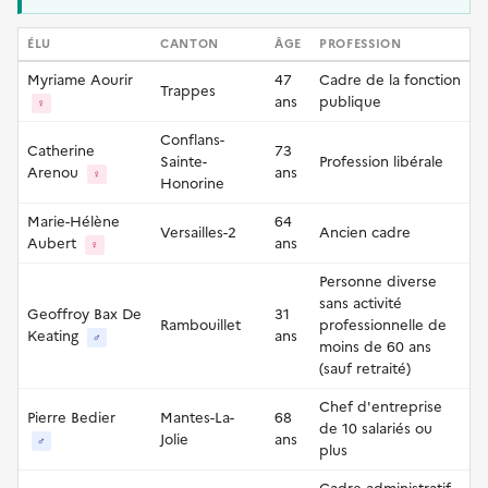
ÉLU
CANTON
ÂGE
PROFESSION
Myriame Aourir
47
Cadre de la fonction
Trappes
ans
publique
♀
Conflans-
Catherine
73
Sainte-
Profession libérale
Arenou
ans
♀
Honorine
Marie-Hélène
64
Versailles-2
Ancien cadre
Aubert
ans
♀
Personne diverse
sans activité
Geoffroy Bax De
31
Rambouillet
professionnelle de
Keating
ans
♂
moins de 60 ans
(sauf retraité)
Chef d'entreprise
Pierre Bedier
Mantes-La-
68
de 10 salariés ou
Jolie
ans
♂
plus