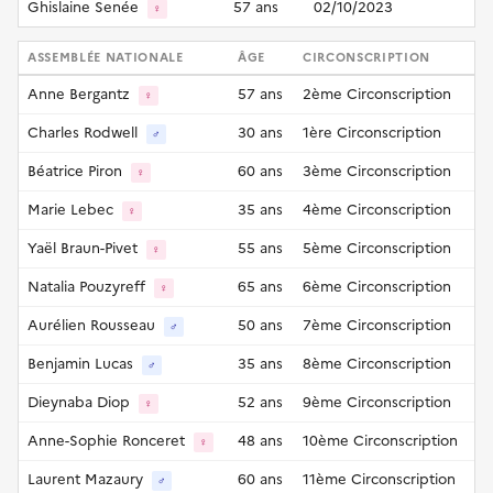
Ghislaine Senée
57 ans
02/10/2023
♀
ASSEMBLÉE NATIONALE
ÂGE
CIRCONSCRIPTION
Anne Bergantz
57 ans
2ème Circonscription
♀
Charles Rodwell
30 ans
1ère Circonscription
♂
Béatrice Piron
60 ans
3ème Circonscription
♀
Marie Lebec
35 ans
4ème Circonscription
♀
Yaël Braun-Pivet
55 ans
5ème Circonscription
♀
Natalia Pouzyreff
65 ans
6ème Circonscription
♀
Aurélien Rousseau
50 ans
7ème Circonscription
♂
Benjamin Lucas
35 ans
8ème Circonscription
♂
Dieynaba Diop
52 ans
9ème Circonscription
♀
Anne-Sophie Ronceret
48 ans
10ème Circonscription
♀
Laurent Mazaury
60 ans
11ème Circonscription
♂