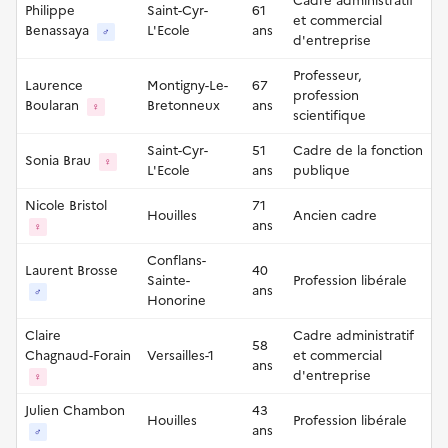
Cadre administratif
Philippe
Saint-Cyr-
61
et commercial
Benassaya
L'Ecole
ans
♂
d'entreprise
Professeur,
Laurence
Montigny-Le-
67
profession
Boularan
Bretonneux
ans
♀
scientifique
Saint-Cyr-
51
Cadre de la fonction
Sonia Brau
♀
L'Ecole
ans
publique
Nicole Bristol
71
Houilles
Ancien cadre
ans
♀
Conflans-
Laurent Brosse
40
Sainte-
Profession libérale
ans
♂
Honorine
Claire
Cadre administratif
58
Chagnaud-Forain
Versailles-1
et commercial
ans
d'entreprise
♀
Julien Chambon
43
Houilles
Profession libérale
ans
♂