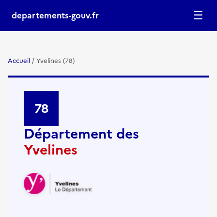
☰
departements-gouv.fr
Accueil
/
Yvelines (78)
78
Département des
Yvelines