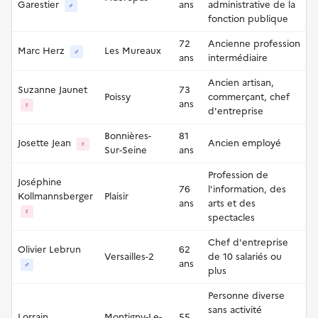
Garestier
ans
administrative de la
♂
fonction publique
72
Ancienne profession
Marc Herz
Les Mureaux
♂
ans
intermédiaire
Ancien artisan,
Suzanne Jaunet
73
Poissy
commerçant, chef
ans
♀
d'entreprise
Bonnières-
81
Josette Jean
Ancien employé
♀
Sur-Seine
ans
Profession de
Joséphine
76
l'information, des
Kollmannsberger
Plaisir
ans
arts et des
♀
spectacles
Chef d'entreprise
Olivier Lebrun
62
Versailles-2
de 10 salariés ou
ans
♂
plus
Personne diverse
sans activité
Lorrain
Montigny-Le-
55