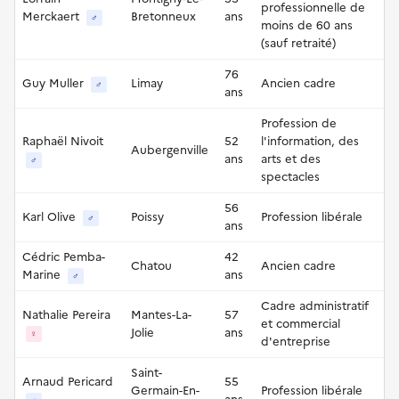
professionnelle de
Merckaert
Bretonneux
ans
♂
moins de 60 ans
(sauf retraité)
76
Guy Muller
Limay
Ancien cadre
♂
ans
Profession de
Raphaël Nivoit
52
l'information, des
Aubergenville
ans
arts et des
♂
spectacles
56
Karl Olive
Poissy
Profession libérale
♂
ans
Cédric Pemba-
42
Chatou
Ancien cadre
Marine
ans
♂
Cadre administratif
Nathalie Pereira
Mantes-La-
57
et commercial
Jolie
ans
♀
d'entreprise
Saint-
Arnaud Pericard
55
Germain-En-
Profession libérale